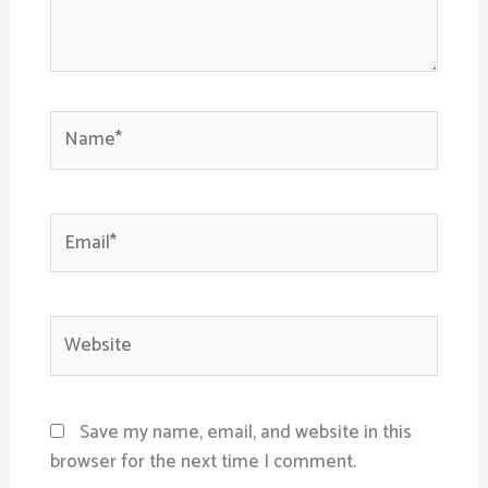
Name*
Email*
Website
Save my name, email, and website in this
browser for the next time I comment.