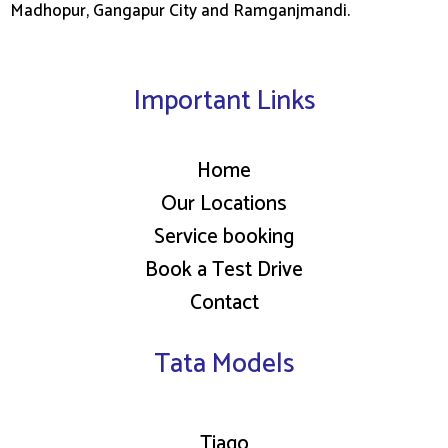
Madhopur, Gangapur City and Ramganjmandi.
Important Links
Home
Our Locations
Service booking
Book a Test Drive
Contact
Tata Models
Tiago