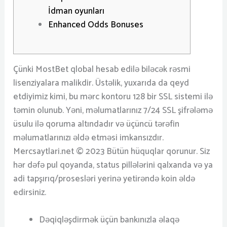
İdman oyunları
Enhanced Odds Bonuses
Çünki MostBet qlobal hesab edilə biləcək rəsmi
lisenziyalara malikdir. Üstəlik, yuxarıda da qeyd
etdiyimiz kimi, bu mərc kontoru 128 bir SSL sistemi ilə
təmin olunub. Yəni, məlumatlarınız 7/24 SSL şifrələmə
üsulu ilə qoruma altındadır və üçüncü tərəfin
məlumatlarınızı əldə etməsi imkansızdır.
Mercsaytlari.net © 2023 Bütün hüquqlar qorunur. Siz
hər dəfə pul qoyanda, status pillələrini qalxanda və ya
adi tapşırıq/prosesləri yerinə yetirəndə koin əldə
edirsiniz.
Dəqiqləşdirmək üçün bankınızla əlaqə