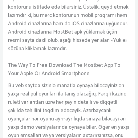
kontorunu istifadə edə bilərsiniz. Üstəlik, qeyd etmək
lazımdır ki, bu mərc kontorunun mobil proqramı həm
Android cihazlarına həm də iOS cihazlarına uyğundur.
Android cihazlarına MostBet apk yükləmək üçün
rəsmi sayta daxil olub, aşağı hissədə yer alan «Yüklə»
sözünə klikləmək lazımdır.
The Way To Free Download The Mostbet App To
Your Apple Or Android Smartphone
Bu veb saytda sizinlə manatla oynaya biləcəyiniz ən
yaxşı real pul oyunları ilə tanış olacağıq. Fərqli kazino
ruleti variantları üzrə hər şeyin detallı və diqqətli
şəkildə təhlilini təqdim edəcəyik. Azərbaycanlı
oyunçular hər oyunu ayrı-ayrılıqda sınaya biləcəyi ən
yaxşı demo versiyalarında oynaya bilər. Əgər ən yaxşı
oyun əmsalları və ya versiyaların axtarırsınızsa, onu