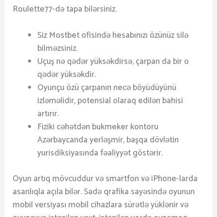
Roulette77-də tapa bilərsiniz.
Siz Mostbet ofisində hesabınızı özünüz silə
bilməzsiniz.
Uçuş nə qədər yüksəkdirsə, çarpan da bir o
qədər yüksəkdir.
Oyunçu özü çarpanın necə böyüdüyünü
izləməlidir, potensial olaraq edilən bahisi
artırır.
Fiziki cəhətdən bukmeker kontoru
Azərbaycanda yerləşmir, başqa dövlətin
yurisdiksiyasında fəaliyyət göstərir.
Oyun artıq mövcuddur və smartfon və iPhone-larda
asanlıqla açıla bilər. Sadə qrafika sayəsində oyunun
mobil versiyası mobil cihazlara sürətlə yüklənir və