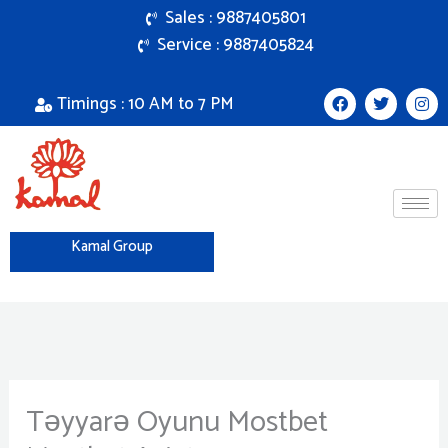
Skip
Sales : 9887405801
to
Service : 9887405824
content
F
T
I
Timings : 10 AM to 7 PM
a
w
n
c
i
s
e
t
t
b
t
a
o
e
g
o
r
r
k
a
m
Kamal Group
Təyyarə Oyunu Mostbet