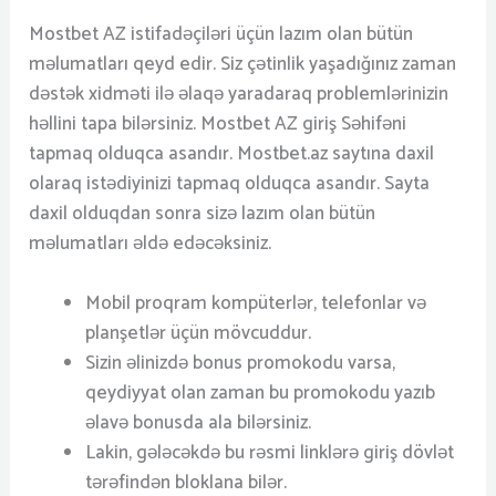
Mostbet AZ istifadəçiləri üçün lazım olan bütün
məlumatları qeyd edir. Siz çətinlik yaşadığınız zaman
dəstək xidməti ilə əlaqə yaradaraq problemlərinizin
həllini tapa bilərsiniz. Mostbet AZ giriş Səhifəni
tapmaq olduqca asandır. Mostbet.az saytına daxil
olaraq istədiyinizi tapmaq olduqca asandır. Sayta
daxil olduqdan sonra sizə lazım olan bütün
məlumatları əldə edəcəksiniz.
Mobil proqram kompüterlər, telefonlar və
planşetlər üçün mövcuddur.
Sizin əlinizdə bonus promokodu varsa,
qeydiyyat olan zaman bu promokodu yazıb
əlavə bonusda ala bilərsiniz.
Lakin, gələcəkdə bu rəsmi linklərə giriş dövlət
tərəfindən bloklana bilər.