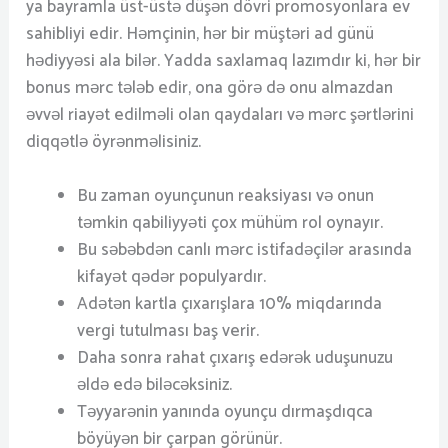
ya bayramla üst-üstə düşən dövri promosyonlara ev
sahibliyi edir. Həmçinin, hər bir müştəri ad günü
hədiyyəsi ala bilər. Yadda saxlamaq lazımdır ki, hər bir
bonus mərc tələb edir, ona görə də onu almazdan
əvvəl riayət edilməli olan qaydaları və mərc şərtlərini
diqqətlə öyrənməlisiniz.
Bu zaman oyunçunun reaksiyası və onun
təmkin qabiliyyəti çox mühüm rol oynayır.
Bu səbəbdən canlı mərc istifadəçilər arasında
kifayət qədər populyardır.
Adətən kartla çıxarışlara 10% miqdarında
vergi tutulması baş verir.
Daha sonra rahat çıxarış edərək uduşunuzu
əldə edə biləcəksiniz.
Təyyarənin yanında oyunçu dırmaşdıqca
böyüyən bir çarpan görünür.