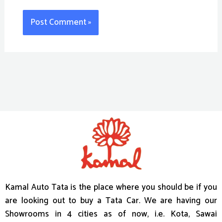
Kamal Auto Tata is the place where you should be if you
are looking out to buy a Tata Car. We are having our
Showrooms in 4 cities as of now, i.e. Kota, Sawai