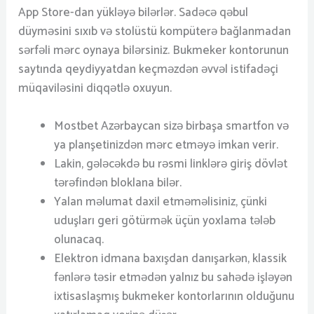
App Store-dan yükləyə bilərlər. Sadəcə qəbul
düyməsini sıxıb və stolüstü kompüterə bağlanmadan
sərfəli mərc oynaya bilərsiniz. Bukmeker kontorunun
saytında qeydiyyatdan keçməzdən əvvəl istifadəçi
müqaviləsini diqqətlə oxuyun.
Mostbet Azərbaycan sizə birbaşa smartfon və
ya planşetinizdən mərc etməyə imkan verir.
Lakin, gələcəkdə bu rəsmi linklərə giriş dövlət
tərəfindən bloklana bilər.
Yalan məlumat daxil etməməlisiniz, çünki
uduşları geri götürmək üçün yoxlama tələb
olunacaq.
Elektron idmana baxışdan danışarkən, klassik
fənlərə təsir etmədən yalnız bu sahədə işləyən
ixtisaslaşmış bukmeker kontorlarının olduğunu