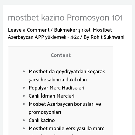
mostbet kazino Promosyon 101
Leave a Comment
/
Bukmeker şirkəti Mostbet
Azərbaycan APP yükləmək - 462
/ By
Rohit Sukhwani
Content
Mostbet də qeydiyyatdan keçərək
şəxsi hesabınıza daxil olun
Populyar Mərc Hadisələri
Canlı İdman Mərcləri
Mosbet Azerbaycan bonusları və
promosyonları
Canlı kazino
Mostbet mobile versiyası ilə mərc