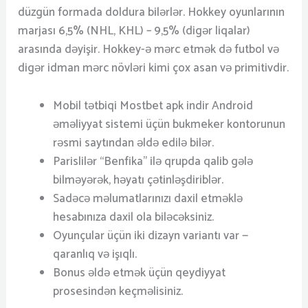
düzgün formada doldura bilərlər. Hokkey oyunlarının
marjası 6,5% (NHL, KHL) – 9,5% (digər liqalar)
arasında dəyişir. Hokkey-ə mərc etmək də futbol və
digər idman mərc növləri kimi çox asan və primitivdir.
Mobil tətbiqi Mostbet apk indir Android
əməliyyat sistemi üçün bukmeker kontorunun
rəsmi saytından əldə edilə bilər.
Parislilər “Benfika” ilə qrupda qalib gələ
bilməyərək, həyatı çətinləşdiriblər.
Sadəcə məlumatlarınızı daxil etməklə
hesabınıza daxil ola biləcəksiniz.
Oyunçular üçün iki dizayn variantı var —
qaranlıq və işıqlı.
Bonus əldə etmək üçün qeydiyyat
prosesindən keçməlisiniz.