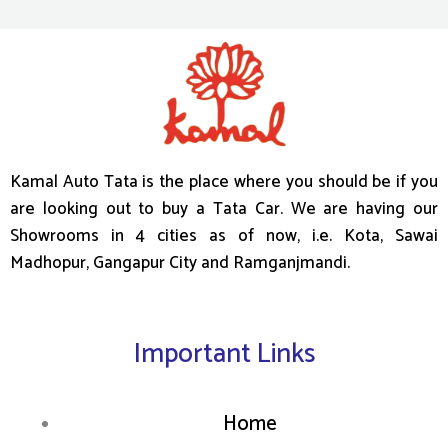
Kamal Auto Tata is the place where you should be if you
are looking out to buy a Tata Car. We are having our
Showrooms in 4 cities as of now, i.e. Kota, Sawai
Madhopur, Gangapur City and Ramganjmandi.
Important Links
Home