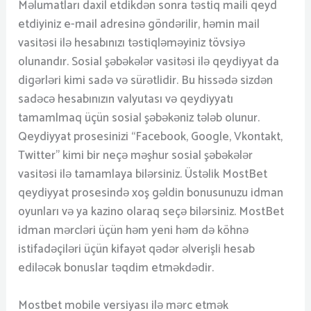
Məlumatları daxil etdikdən sonra təstiq maili qeyd
etdiyiniz e-mail adresinə göndərilir, həmin mail
vasitəsi ilə hesabınızı təstiqləməyiniz tövsiyə
olunandır. Sosial şəbəkələr vasitəsi ilə qeydiyyat da
digərləri kimi sadə və sürətlidir. Bu hissədə sizdən
sadəcə hesabınızın valyutası və qeydiyyatı
tamamlmaq üçün sosial şəbəkəniz tələb olunur.
Qeydiyyat prosesinizi “Facebook, Google, Vkontakt,
Twitter” kimi bir neçə məşhur sosial şəbəkələr
vasitəsi ilə tamamlaya bilərsiniz. Üstəlik MostBet
qeydiyyat prosesində xoş gəldin bonusunuzu idman
oyunları və ya kazino olaraq seçə bilərsiniz. MostBet
idman mərcləri üçün həm yeni həm də köhnə
istifadəçiləri üçün kifayət qədər əlverişli hesab
ediləcək bonuslar təqdim etməkdədir.
Mostbet mobile versiyası ilə mərc etmək