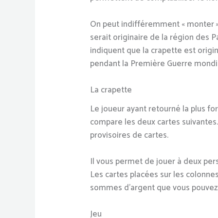
On peut indifféremment « monter » s
serait originaire de la région des
indiquent que la crapette est origi
pendant la Première Guerre mondi
La crapette
Le joueur ayant retourné la plus fo
compare les deux cartes suivantes.
provisoires de cartes.
Il vous permet de jouer à deux pers
Les cartes placées sur les colonn
sommes d’argent que vous pouvez 
Jeu