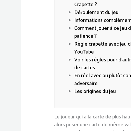
Crapette ?
Déroulement du jeu
Informations complément
Comment jouer à ce jeu 
patience ?
Règle crapette avec jeu d
YouTube
Voir les règles pour d’aut
de cartes
En réel avec ou plutôt con
adversaire
Les origines du jeu
Le joueur qui a la carte de plus ha
alors poser une carte de même val