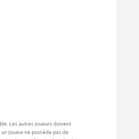
ble. Les autres joueurs doivent
i un joueur ne possède pas de