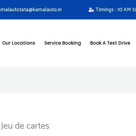
kamalautotata@kamalauto.in
Timings : 10 AM t
Our Locations
Service Booking
Book A Test Drive
 Jeu de cartes