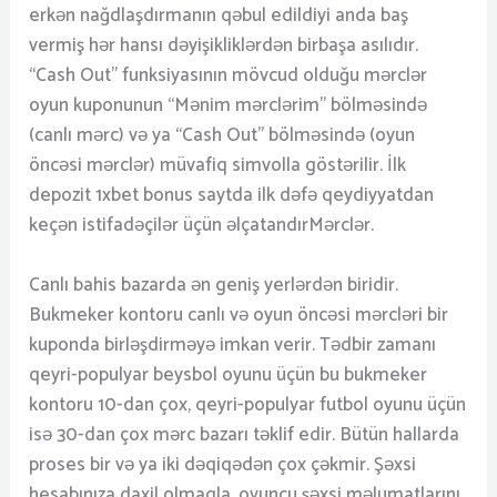
erkən nağdlaşdırmanın qəbul edildiyi anda baş
vermiş hər hansı dəyişikliklərdən birbaşa asılıdır.
“Cash Out” funksiyasının mövcud olduğu mərclər
oyun kuponunun “Mənim mərclərim” bölməsində
(canlı mərc) və ya “Cash Out” bölməsində (oyun
öncəsi mərclər) müvafiq simvolla göstərilir. İlk
depozit 1xbet bonus saytda ilk dəfə qeydiyyatdan
keçən istifadəçilər üçün əlçatandırMərclər.
Canlı bahis bazarda ən geniş yerlərdən biridir.
Bukmeker kontoru canlı və oyun öncəsi mərcləri bir
kuponda birləşdirməyə imkan verir. Tədbir zamanı
qeyri-populyar beysbol oyunu üçün bu bukmeker
kontoru 10-dan çox, qeyri-populyar futbol oyunu üçün
isə 30-dan çox mərc bazarı təklif edir. Bütün hallarda
proses bir və ya iki dəqiqədən çox çəkmir. Şəxsi
hesabınıza daxil olmaqla, oyunçu şəxsi məlumatlarını