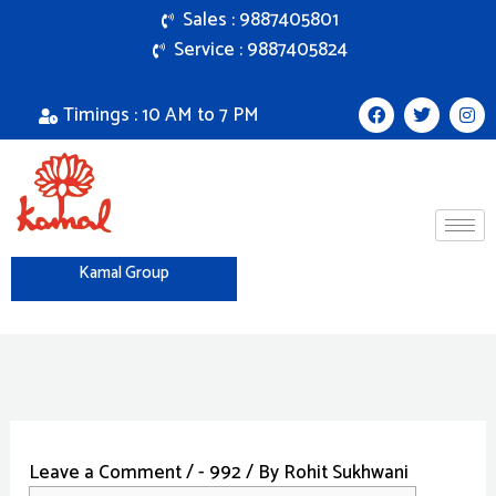
Skip
Sales : 9887405801
to
Service : 9887405824
content
F
T
I
Timings : 10 AM to 7 PM
a
w
n
c
i
s
e
t
t
b
t
a
o
e
g
o
r
r
k
a
m
Kamal Group
Leave a Comment
/
- 992
/ By
Rohit Sukhwani