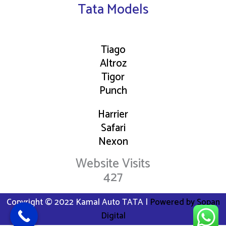
Tata Models
Tiago
Altroz
Tigor
Punch
Harrier
Safari
Nexon
Website Visits
427
Copyright © 2022 Kamal Auto TATA |
Powered by Sopan
Digital