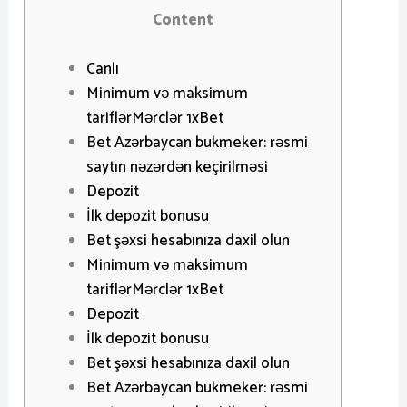
Content
Canlı
Minimum və maksimum
tariflərMərclər 1xBet
Bet Azərbaycan bukmeker: rəsmi
saytın nəzərdən keçirilməsi
Depozit
İlk depozit bonusu
Bet şəxsi hesabınıza daxil olun
Minimum və maksimum
tariflərMərclər 1xBet
Depozit
İlk depozit bonusu
Bet şəxsi hesabınıza daxil olun
Bet Azərbaycan bukmeker: rəsmi