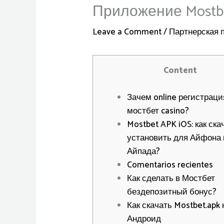
Приложение Mostbe
Leave a Comment
/
Партнерская 
Content
Зачем online регистраци
мостбет casino?
Mostbet APK iOS: как ска
установить для Айфона
Айпада?
Comentarios recientes
Как сделать в Мостбет
бездепозитный бонус?
Как скачать Mostbet.apk 
Андроид