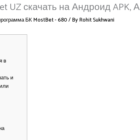
t UZ скачать на Андроид APK, 
программа БК MostBet - 680
/ By
Rohit Sukhwani
я в
чать и
 или
на