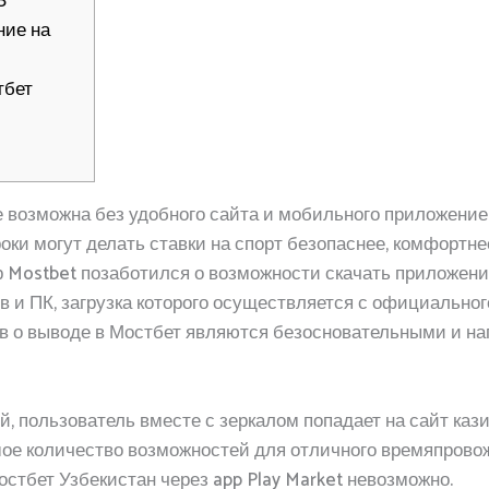
З
ние на
тбет
?
е возможна без удобного сайта и мобильного приложени
оки могут делать ставки на спорт безопаснее, комфортне
Mostbet позаботился о возможности скачать приложени
и ПК, загрузка которого осуществляется с официальног
вов о выводе в Мостбет являются безосновательными и н
 пользователь вместе с зеркалом попадает на сайт кази
шое количество возможностей для отличного времяпрово
остбет Узбекистан через app Play Market невозможно.