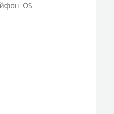
Айфон IOS