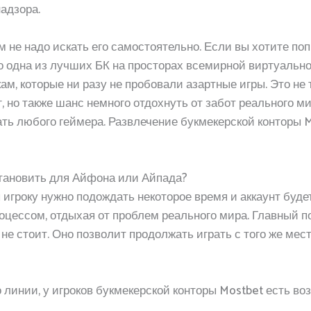
адзора.
ам не надо искать его самостоятельно. Если вы хотите по
то одна из лучших БК на просторах всемирной виртуальн
ам, которые ни разу не пробовали азартные игры. Это не
 но также шанс немного отдохнуть от забот реального м
ть любого геймера. Развлечение букмекерской конторы M
установить для Айфона или Айпада?
игроку нужно подождать некоторое время и аккаунт буде
оцессом, отдыхая от проблем реального мира. Главный п
не стоит. Оно позволит продолжать играть с того же мес
линии, у игроков букмекерской конторы Mostbet есть во