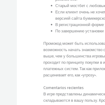
Старый мостбет с любовью
Если клиент очень не хоч
версией сайта букмекерско
В регистрационной форме 
По завершению установки 
Промокод может быть использован
возможность начать знакомство с
выше, чем у большинства игровы
проходит по принципу покупки в
платежных систем. Так как прил
расценивает его, как «угрозу».
Comentarios recientes
В игре представлены динамичес
складываются в вашу пользу. Кро