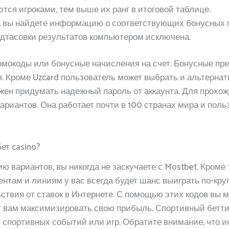
ся игроками, тем выше их ранг в итоговой таблице.
а вы найдете информацию о соответствующих бонусных п
подтасовки результатов компьютером исключена.
омокоды или бонусные начисления на счет. Бонусные п
. Кроме Uzcard пользователь может выбрать и альтернат
лжен придумать надежный пароль от аккаунта. Для прохо
ариантов. Она работает почти в 100 странах мира и пол
ет casino?
 вариантов, вы никогда не заскучаете с Mostbet. Кроме 
там и линиям у вас всегда будет шанс выиграть по-кру
твия от ставок в Интернете. С помощью этих кодов вы м
т вам максимизировать свою прибыль. Спортивный беттин
т спортивных событий или игр. Обратите внимание, что 