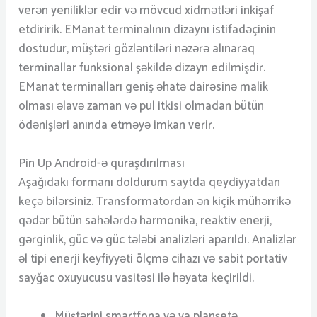
verən yeniliklər edir və mövcud xidmətləri inkişaf
etdiririk. EManat terminalının dizaynı istifadəçinin
dostudur, müştəri gözləntiləri nəzərə alınaraq
terminallar funksional şəkildə dizayn edilmişdir.
EManat terminalları geniş əhatə dairəsinə malik
olması əlavə zaman və pul itkisi olmadan bütün
ödənişləri anında etməyə imkan verir.
Pin Up Android-ə quraşdırılması
Aşağıdakı formanı doldurum saytda qeydiyyatdan
keçə bilərsiniz. Transformatordan ən kiçik mühərrikə
qədər bütün sahələrdə harmonika, reaktiv enerji,
gərginlik, güc və güc tələbi analizləri aparıldı. Analizlər
əl tipi enerji keyfiyyəti ölçmə cihazı və sabit portativ
sayğac oxuyucusu vasitəsi ilə həyata keçirildi.
Müştərini smartfona və ya planşetə