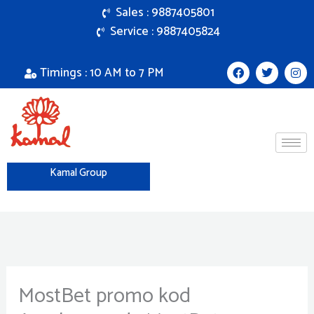
Skip
Sales : 9887405801
to
Service : 9887405824
content
F
T
I
Timings : 10 AM to 7 PM
a
w
n
c
i
s
e
t
t
b
t
a
o
e
g
o
r
r
k
a
m
Kamal Group
MostBet promo kod