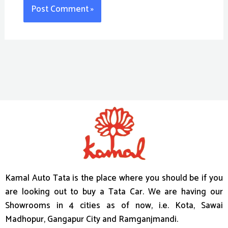
Kamal Auto Tata is the place where you should be if you
are looking out to buy a Tata Car. We are having our
Showrooms in 4 cities as of now, i.e. Kota, Sawai
Madhopur, Gangapur City and Ramganjmandi.