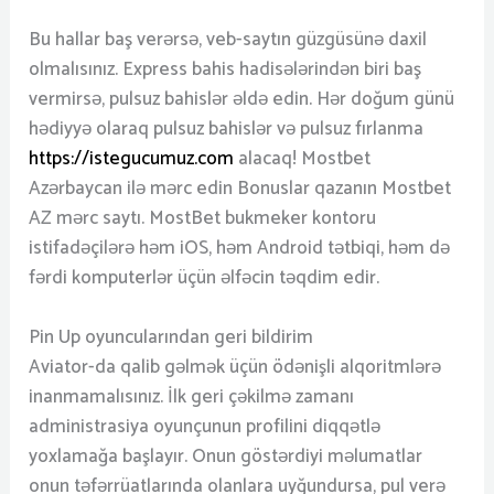
Bu hallar baş verərsə, veb-saytın güzgüsünə daxil
olmalısınız. Express bahis hadisələrindən biri baş
vermirsə, pulsuz bahislər əldə edin. Hər doğum günü
hədiyyə olaraq pulsuz bahislər və pulsuz fırlanma
https://istegucumuz.com
alacaq! Mostbet
Azərbaycan ilə mərc edin Bonuslar qazanın Mostbet
AZ mərc saytı. MostBet bukmeker kontoru
istifadəçilərə həm iOS, həm Android tətbiqi, həm də
fərdi komputerlər üçün əlfəcin təqdim edir.
Pin Up oyuncularından geri bildirim
Aviator-da qalib gəlmək üçün ödənişli alqoritmlərə
inanmamalısınız. İlk geri çəkilmə zamanı
administrasiya oyunçunun profilini diqqətlə
yoxlamağa başlayır. Onun göstərdiyi məlumatlar
onun təfərrüatlarında olanlara uyğundursa, pul verə