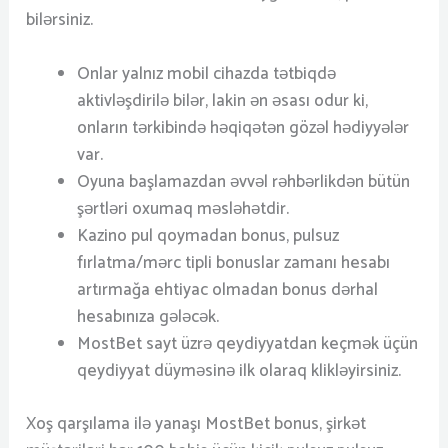
bilərsiniz.
Onlar yalnız mobil cihazda tətbiqdə
aktivləşdirilə bilər, lakin ən əsası odur ki,
onların tərkibində həqiqətən gözəl hədiyyələr
var.
Oyuna başlamazdan əvvəl rəhbərlikdən bütün
şərtləri oxumaq məsləhətdir.
Kazino pul qoymadan bonus, pulsuz
fırlatma/mərc tipli bonuslar zamanı hesabı
artırmağa ehtiyac olmadan bonus dərhal
hesabınıza gələcək.
MostBet sayt üzrə qeydiyyatdan keçmək üçün
qeydiyyat düyməsinə ilk olaraq klikləyirsiniz.
Xoş qarşılama ilə yanaşı MostBet bonus, şirkət