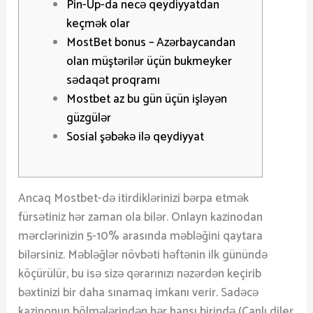
Pin-Up-da necə qeydiyyatdan
keçmək olar
MostBet bonus – Azərbaycandan
olan müştərilər üçün bukmeyker
sədaqət proqramı
Mostbet az bu gün üçün işləyən
güzgülər
Sosial şəbəkə ilə qeydiyyat
Ancaq Mostbet-də itirdiklərinizi bərpa etmək
fürsətiniz hər zaman ola bilər. Onlayn kazinodan
mərclərinizin 5-10% arasında məbləğini qaytara
bilərsiniz. Məbləğlər növbəti həftənin ilk günündə
köçürülür, bu isə sizə qərarınızı nəzərdən keçirib
bəxtinizi bir daha sınamaq imkanı verir. Sadəcə
kazinonun bölmələrindən hər hansı birində (Canlı diler