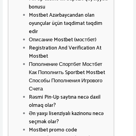
bonusu
Mostbet Azərbaycandan olan
oyunçular üçün təqdimat təqdim
edir
Описание Mostbet (мостбет)
Registration And Verification At
Mostbet
Пополнение Спортбет Мостбет
Как Пополнить Sportbet Mostbet
Способы Пополнения Игрового
Счета
Rəsmi Pin-Up saytına necə daxil
olmaq olar?
Ən yaxşı lisenziyalı kazinonu necə
seçmək olar?
Mostbet promo code