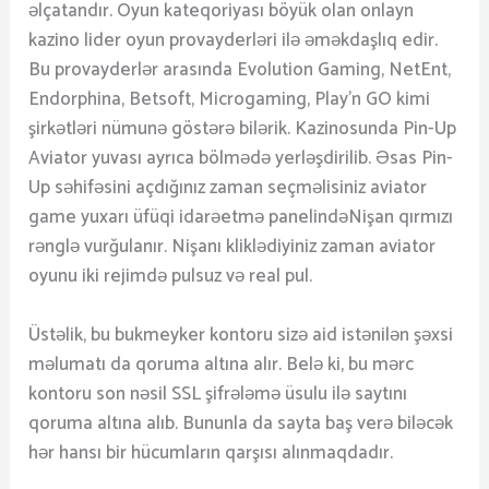
əlçatandır. Oyun kateqoriyası böyük olan onlayn
kazino lider oyun provayderləri ilə əməkdaşlıq edir.
Bu provayderlər arasında Evolution Gaming, NetEnt,
Endorphina, Betsoft, Microgaming, Play’n GO kimi
şirkətləri nümunə göstərə bilərik. Kazinosunda Pin-Up
Aviator yuvası ayrıca bölmədə yerləşdirilib. Əsas Pin-
Up səhifəsini açdığınız zaman seçməlisiniz aviator
game yuxarı üfüqi idarəetmə panelindəNişan qırmızı
rənglə vurğulanır. Nişanı kliklədiyiniz zaman aviator
oyunu iki rejimdə pulsuz və real pul.
Üstəlik, bu bukmeyker kontoru sizə aid istənilən şəxsi
məlumatı da qoruma altına alır. Belə ki, bu mərc
kontoru son nəsil SSL şifrələmə üsulu ilə saytını
qoruma altına alıb. Bununla da sayta baş verə biləcək
hər hansı bir hücumların qarşısı alınmaqdadır.