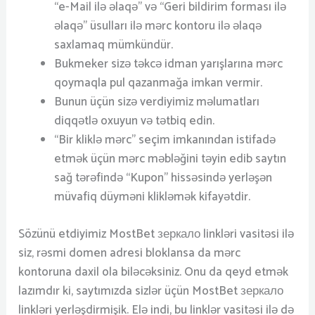
“e-Mail ilə əlaqə” və “Geri bildirim forması ilə
əlaqə” üsulları ilə mərc kontoru ilə əlaqə
saxlamaq mümkündür.
Bukmeker sizə təkcə idman yarışlarına mərc
qoymaqla pul qazanmağa imkan vermir.
Bunun üçün sizə verdiyimiz məlumatları
diqqətlə oxuyun və tətbiq edin.
“Bir kliklə mərc” seçim imkanından istifadə
etmək üçün mərc məbləğini təyin edib saytın
sağ tərəfində “Kupon” hissəsində yerləşən
müvafiq düyməni klikləmək kifayətdir.
Sözünü etdiyimiz MostBet зеркало linkləri vasitəsi ilə
siz, rəsmi domen adresi bloklansa da mərc
kontoruna daxil ola biləcəksiniz. Onu da qeyd etmək
lazımdır ki, saytımızda sizlər üçün MostBet зеркало
linkləri yerləşdirmişik. Elə indi, bu linklər vasitəsi ilə də