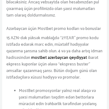
biləcəksiniz. Ancaq vebsaytda olan hesabınızdan pul
çıxarmaq üçün profilinizdə olan şəxsi məlumatları
tam olaraq doldurmalısınız.
Azərbaycan üçün Mostbet promo kodları və bonuslar
15 AZN-dək yüksək məbləğdə “2YEAR” promo kodu
istifadə edərək mərc edin, müxtəlif hədiyyələr
qazanma şansına sahib olun. 4 və ya daha artıq idman
hadisəsindən
mostbet azerbaycan qeydiyyat
ibarət
ekpress kuponlar üçün əlavə “ekspress buster”
əmsallar qazanmaq şansı. Bütün doğum günü olan
istifadəçilərə xüsusi hədiyyə və promolar.
MostBet promosyonlar yalnız real əlaqə və
şəxsi məlumatları təqdim edən bettorlara
müraciət edin (rəhbərlik tərəfindən yoxlanış