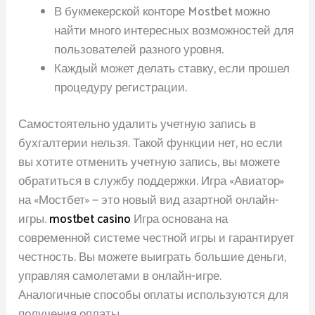
В букмекерской конторе Mostbet можно
найти много интересных возможностей для
пользователей разного уровня.
Каждый может делать ставку, если прошел
процедуру регистрации.
Самостоятельно удалить учетную запись в
бухгалтерии нельзя. Такой функции нет, но если
вы хотите отменить учетную запись, вы можете
обратиться в службу поддержки. Игра «Авиатор»
на «Мостбет» — это новый вид азартной онлайн-
игры.
mostbet casino
Игра основана на
современной системе честной игры и гарантирует
честность. Вы можете выиграть большие деньги,
управляя самолетами в онлайн-игре.
Аналогичные способы оплаты используются для
получения оплаты.