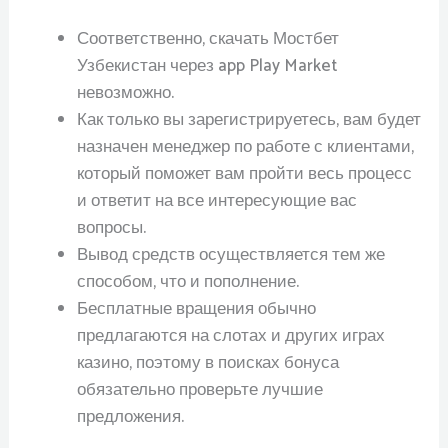
Соответственно, скачать Мостбет
Узбекистан через app Play Market
невозможно.
Как только вы зарегистрируетесь, вам будет
назначен менеджер по работе с клиентами,
который поможет вам пройти весь процесс
и ответит на все интересующие вас
вопросы.
Вывод средств осуществляется тем же
способом, что и пополнение.
Бесплатные вращения обычно
предлагаются на слотах и других играх
казино, поэтому в поисках бонуса
обязательно проверьте лучшие
предложения.