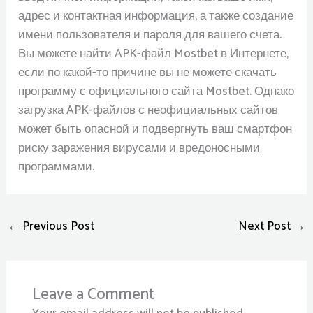
адрес и контактная информация, а также создание
имени пользователя и пароля для вашего счета.
Вы можете найти APK-файл Mostbet в Интернете,
если по какой-то причине вы не можете скачать
программу с официального сайта Mostbet. Однако
загрузка APK-файлов с неофициальных сайтов
может быть опасной и подвергнуть ваш смартфон
риску заражения вирусами и вредоносными
программами.
←
Previous Post
Next Post
→
Leave a Comment