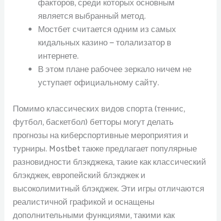
факторов, среди которых основным
является выбранный метод.
Мостбет считается одним из самых
кидальных казино — толализатор в
интернете.
В этом плане рабочее зеркало ничем не
уступает официальному сайту.
Помимо классических видов спорта (теннис,
футбол, баскетбол) бетторы могут делать
прогнозы на киберспортивные мероприятия и
турниры. Mostbet также предлагает популярные
разновидности блэкджека, такие как классический
блэкджек, европейский блэкджек и
высоколимитный блэкджек. Эти игры отличаются
реалистичной графикой и оснащены
дополнительными функциями, такими как