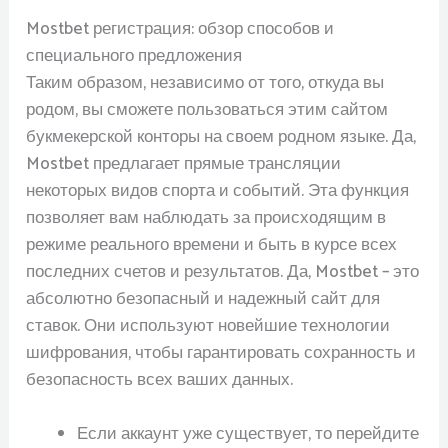
Mostbet регистрация: обзор способов и
специального предложения
Таким образом, независимо от того, откуда вы
родом, вы сможете пользоваться этим сайтом
букмекерской конторы на своем родном языке. Да,
Mostbet предлагает прямые трансляции
некоторых видов спорта и событий. Эта функция
позволяет вам наблюдать за происходящим в
режиме реального времени и быть в курсе всех
последних счетов и результатов. Да, Mostbet – это
абсолютно безопасный и надежный сайт для
ставок. Они используют новейшие технологии
шифрования, чтобы гарантировать сохранность и
безопасность всех ваших данных.
Если аккаунт уже существует, то перейдите