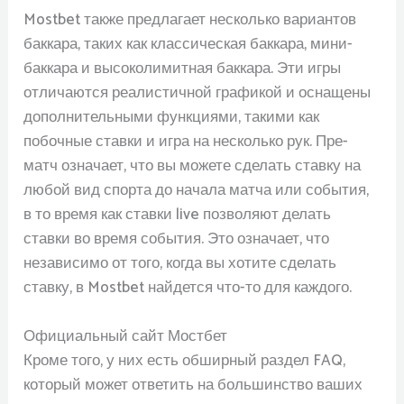
Mostbet также предлагает несколько вариантов
баккара, таких как классическая баккара, мини-
баккара и высоколимитная баккара. Эти игры
отличаются реалистичной графикой и оснащены
дополнительными функциями, такими как
побочные ставки и игра на несколько рук. Пре-
матч означает, что вы можете сделать ставку на
любой вид спорта до начала матча или события,
в то время как ставки live позволяют делать
ставки во время события. Это означает, что
независимо от того, когда вы хотите сделать
ставку, в Mostbet найдется что-то для каждого.
Официальный сайт Мостбет
Кроме того, у них есть обширный раздел FAQ,
который может ответить на большинство ваших