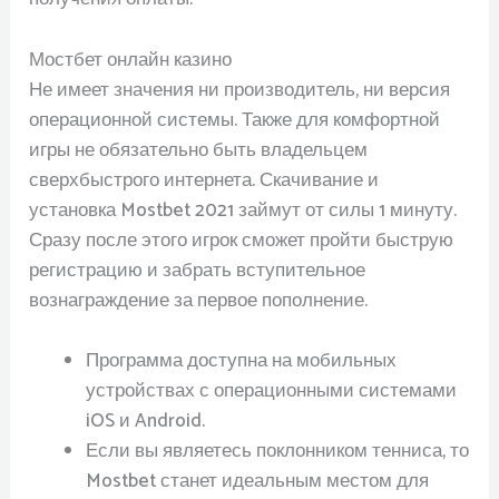
Мостбет онлайн казино
Не имеет значения ни производитель, ни версия
операционной системы. Также для комфортной
игры не обязательно быть владельцем
сверхбыстрого интернета. Скачивание и
установка Mostbet 2021 займут от силы 1 минуту.
Сразу после этого игрок сможет пройти быструю
регистрацию и забрать вступительное
вознаграждение за первое пополнение.
Программа доступна на мобильных
устройствах с операционными системами
iOS и Android.
Если вы являетесь поклонником тенниса, то
Mostbet станет идеальным местом для