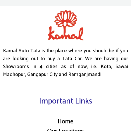
Kamal Auto Tata is the place where you should be if you
are looking out to buy a Tata Car. We are having our
Showrooms in 4 cities as of now, i.e. Kota, Sawai
Madhopur, Gangapur City and Ramganjmandi.
Important Links
Home