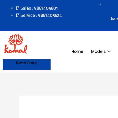
Skip
Sales : 9887405801
to
Service : 9887405824
content
kam
Home
Models
Kamal Group