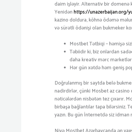
daim işləyir. Alternativ bir domenə 
Yenidən
https://unazerbaijan.org/y
kazino doldura, köhnə ödəmə məlumat
və sürətli ödənişi olan bukmeker ko
Mostbet Tətbiqi – həmişə sizi
Təbiidir ki, biz onlardan sa
daha kreativ mərc marketlə
Hər gün xətdə həm geniş popu
Doğrulanmış bir saytda belə bukmeke
nadirdirlər, çünki Mosbet az casino 
nəticələrdən nisbətən tez çıxarır. 
birbaşa bağlantılar tapa bilərsiniz
yazın. Bu gün İnternetdə siz idman m
Niyə Mostbet Azərbaycanda ən yax