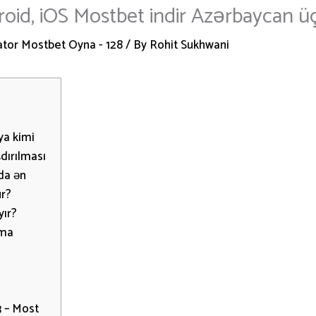
oid, iOS Mostbet indir Azərbaycan ü
ator Mostbet Oyna - 128
/ By
Rohit Sukhwani
ya kimi
dırılması
da ən
ur?
yır?
ama
 – Most