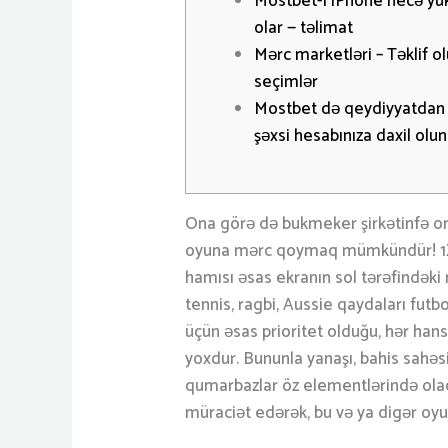
Mostbet-i iPhone necə y
olar — təlimat
Mərc marketləri – Təklif o
seçimlər
Mostbet də qeydiyyatdan
şəxsi hesabınıza daxil olun
Ona görə də bukmeker şirkətinfə on
oyuna mərc qoymaq mümkündür! 1XBet 
hamısı əsas ekranın sol tərəfindəki m
tennis, ragbi, Aussie qaydaları futb
üçün əsas prioritet olduğu, hər hans
yoxdur. Bununla yanaşı, bahis sahəsi
qumarbazlar öz elementlərində olaca
müraciət edərək, bu və ya digər oy