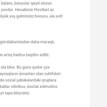
, balans, bonuslar qeyd olunur.
 yoxdur. Hesabınızı Mostbet az
öyük xoş gəlmisiniz bonusu, əla xətt
 gördüklərinizdən daha maraqlı,
 artıq hadisə təqdim edilir.
 ola bilər. Bu günə qədər çox
aynaqların ünvanları olan səhifələri
də sosial şəbəkələrdəki qruplara
ublar silinibsə, dəstək xidmətinə
t tapa bilərsiniz.