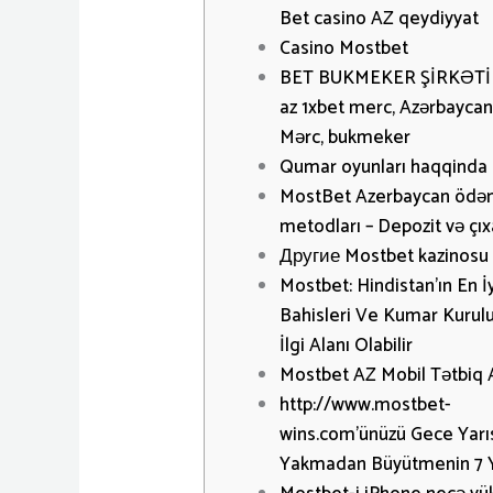
Bet casino AZ qeydiyyat
Casino Mostbet
BET BUKMEKER ŞİRKƏTİ –
az 1xbet merc, Azərbayca
Mərc, bukmeker
Qumar oyunları haqqinda
MostBet Azerbaycan ödən
metodları – Depozit və çıx
Другие Mostbet kazinosu
Mostbet: Hindistan’ın En İ
Bahisleri Ve Kumar Kurul
İlgi Alanı Olabilir
Mostbet AZ Mobil Tətbiq A
http://www.mostbet-
wins.com’ünüzü Gece Yarıs
Yakmadan Büyütmenin 7 