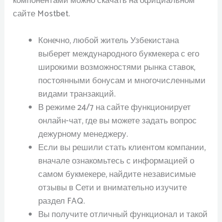
компонентами можно скачать на официальном
сайте Mostbet.
Конечно, любой житель Узбекистана
выберет международного букмекера с его
широкими возможностями рынка ставок,
постоянными бонусам и многочисленными
видами транзакций.
В режиме 24/7 на сайте функционирует
онлайн-чат, где вы можете задать вопрос
дежурному менеджеру.
Если вы решили стать клиентом компании,
вначале ознакомьтесь с информацией о
самом букмекере, найдите независимые
отзывы в Сети и внимательно изучите
раздел FAQ.
Вы получите отличный функционал и такой