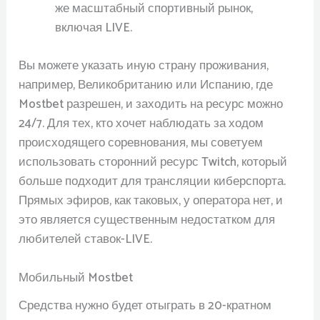
же масштабный спортивный рынок,
включая LIVE.
Вы можете указать иную страну проживания,
например, Великобританию или Испанию, где
Mostbet разрешен, и заходить на ресурс можно
24/7. Для тех, кто хочет наблюдать за ходом
происходящего соревнования, мы советуем
использовать сторонний ресурс Twitch, который
больше подходит для трансляции киберспорта.
Прямых эфиров, как таковых, у оператора нет, и
это является существенным недостатком для
любителей ставок-LIVE.
Мобильный Mostbet
Средства нужно будет отыграть в 20-кратном