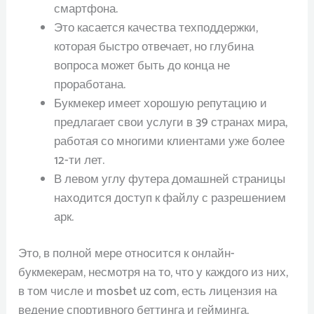
смартфона.
Это касается качества техподдержки,
которая быстро отвечает, но глубина
вопроса может быть до конца не
проработана.
Букмекер имеет хорошую репутацию и
предлагает свои услуги в 39 странах мира,
работая со многими клиентами уже более
12-ти лет.
В левом углу футера домашней страницы
находится доступ к файлу с разрешением
арк.
Это, в полной мере относится к онлайн-
букмекерам, несмотря на то, что у каждого из них,
в том числе и mosbet uz com, есть лицензия на
ведение спортивного беттинга и гейминга,