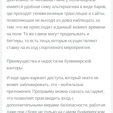
деятельности человека. Ныне у болельщиков
имеется удобная сему альтернатива в виде баров,
где проходят телевизионные трансляции и сайты,
позволяющие не выходя из дома наблюдать за
тем, что же происходит в данный момент времени
на поле. То же самое могут проделывать и
беттеры, то есть лица, которые осуществляют
ставку на исход спортивного мероприятия.
Преимущества и недостатки букмекерской
конторы
И еще один вариант доступа, который никто не
может заблокировать, это – мобильные
приложения. Программу можно скачать на гаджет,
что позволяет производить вход с
дополнительными мерами безопасности, работая
даже при сбоях не только на самом букмекерском