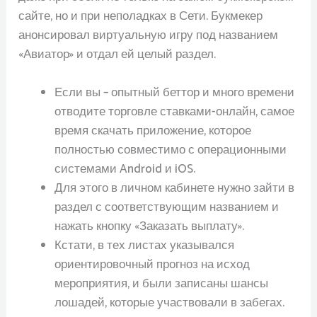
сайте, но и при неполадках в Сети. Букмекер
анонсировал виртуальную игру под названием
«Авиатор» и отдал ей целый раздел.
Если вы – опытный беттор и много времени
отводите торговле ставками-онлайн, самое
время скачать приложение, которое
полностью совместимо с операционными
системами Android и iOS.
Для этого в личном кабинете нужно зайти в
раздел с соответствующим названием и
нажать кнопку «Заказать выплату».
Кстати, в тех листах указывался
ориентировочный прогноз на исход
мероприятия, и были записаны шансы
лошадей, которые участвовали в забегах.