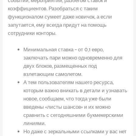
событий, мероприятий, разбегом ставок и
коэффициентов. Разобраться с таким
функционалом сумеет даже новичок, а если
запутается, ему всегда придут на помощь
сотрудники конторы.
Минимальная ставка – от 0,1 евро,
заключать пари можно одновременно для
двух блоков, размещенных под
взлетающим самолетом.
А тем пользователям нашего ресурса,
которым важно вникать в детали и узнавать
новое, сообщаем, что тогда уже были
введены «листы шансов» и их можно
сравнить с сегодняшними букмекерскими
линиями.
Но даже с зеркальными ссылками у вас нет