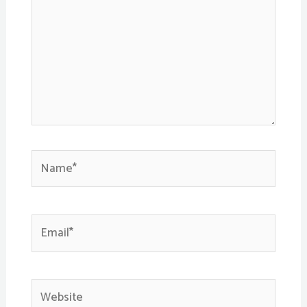
Name*
Email*
Website