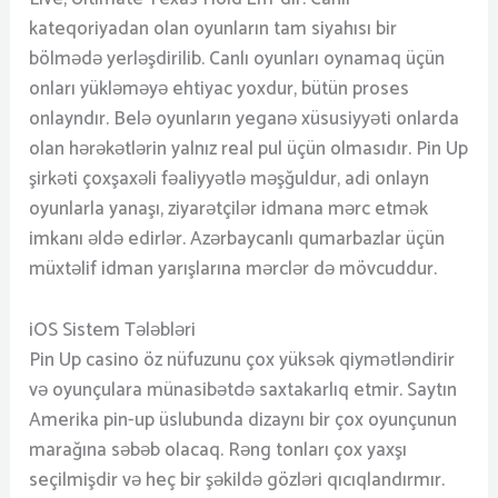
kateqoriyadan olan oyunların tam siyahısı bir
bölmədə yerləşdirilib. Canlı oyunları oynamaq üçün
onları yükləməyə ehtiyac yoxdur, bütün proses
onlayndır. Belə oyunların yeganə xüsusiyyəti onlarda
olan hərəkətlərin yalnız real pul üçün olmasıdır. Pin Up
şirkəti çoxşaxəli fəaliyyətlə məşğuldur, adi onlayn
oyunlarla yanaşı, ziyarətçilər idmana mərc etmək
imkanı əldə edirlər. Azərbaycanlı qumarbazlar üçün
müxtəlif idman yarışlarına mərclər də mövcuddur.
iOS Sistem Tələbləri
Pin Up casino öz nüfuzunu çox yüksək qiymətləndirir
və oyunçulara münasibətdə saxtakarlıq etmir. Saytın
Amerika pin-up üslubunda dizaynı bir çox oyunçunun
marağına səbəb olacaq. Rəng tonları çox yaxşı
seçilmişdir və heç bir şəkildə gözləri qıcıqlandırmır.