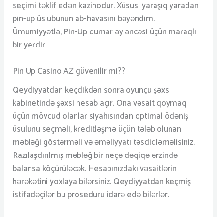
seçimi təklif edən kazinodur. Xüsusi yaraşıq yaradan
pin-up üslubunun ab-havasını bəyəndim.
Ümumiyyətlə, Pin-Up qumar əyləncəsi üçün maraqlı
bir yerdir.
Pin Up Casino AZ güvenilir mi??
Qeydiyyatdan keçdikdən sonra oyunçu şəxsi
kabinetində şəxsi hesab açır. Ona vəsait qoymaq
üçün mövcud olanlar siyahısından optimal ödəniş
üsulunu seçməli, kreditləşmə üçün tələb olunan
məbləği göstərməli və əməliyyatı təsdiqləməlisiniz.
Razılaşdırılmış məbləğ bir neçə dəqiqə ərzində
balansa köçürüləcək. Hesabınızdakı vəsaitlərin
hərəkətini yoxlaya bilərsiniz. Qeydiyyatdan keçmiş
istifadəçilər bu proseduru idarə edə bilərlər.