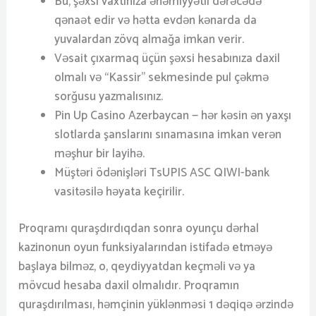
Bu, şəxsi vaxtınıza əhəmiyyətli dərəcədə
qənaət edir və hətta evdən kənarda da
yuvalardan zövq almağa imkan verir.
Vəsait çıxarmaq üçün şəxsi hesabınıza daxil
olmalı və “Kassir” sekmesinde pul çəkmə
sorğusu yazmalısınız.
Pin Up Casino Azerbaycan — hər kəsin ən yaxşı
slotlarda şanslarını sınamasına imkan verən
məşhur bir layihə.
Müştəri ödənişləri TsUPIS ASC QIWI-bank
vasitəsilə həyata keçirilir.
Proqramı quraşdırdıqdan sonra oyunçu dərhal
kazinonun oyun funksiyalarından istifadə etməyə
başlaya bilməz, o, qeydiyyatdan keçməli və ya
mövcud hesaba daxil olmalıdır. Proqramın
quraşdırılması, həmçinin yüklənməsi 1 dəqiqə ərzində