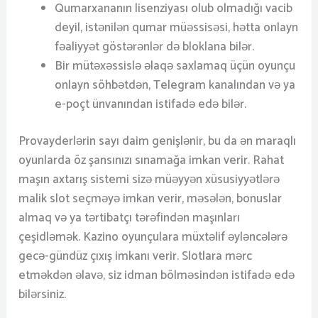
Qumarxananın lisenziyası olub olmadığı vacib
deyil, istənilən qumar müəssisəsi, hətta onlayn
fəaliyyət göstərənlər də bloklana bilər.
Bir mütəxəssislə əlaqə saxlamaq üçün oyunçu
onlayn söhbətdən, Telegram kanalından və ya
e-poçt ünvanından istifadə edə bilər.
Provayderlərin sayı daim genişlənir, bu da ən maraqlı
oyunlarda öz şansınızı sınamağa imkan verir. Rahat
maşın axtarış sistemi sizə müəyyən xüsusiyyətlərə
malik slot seçməyə imkan verir, məsələn, bonuslar
almaq və ya tərtibatçı tərəfindən maşınları
çeşidləmək. Kazino oyunçulara müxtəlif əyləncələrə
gecə-gündüz çıxış imkanı verir. Slotlara mərc
etməkdən əlavə, siz idman bölməsindən istifadə edə
bilərsiniz.