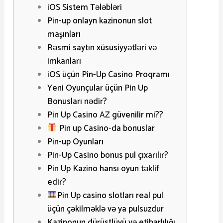
iOS Sistem Tələbləri
Pin-up onlayn kazinonun slot
maşınları
Rəsmi saytın xüsusiyyətləri və
imkanları
iOS üçün Pin-Up Casino Proqramı
Yeni Oyunçular üçün Pin Up
Bonusları nədir?
Pin Up Casino AZ güvenilir mi??
Pin up Casino-da bonuslar
Pin-up Oyunları
Pin-Up Casino bonus pul çıxarılır?
Pin Up Kazino hansı oyun təklif
edir?
Pin Up casino slotları real pul
üçün çəkilməklə və ya pulsuzdur
Kazinonun dürüstlüyü və etibarlılığı