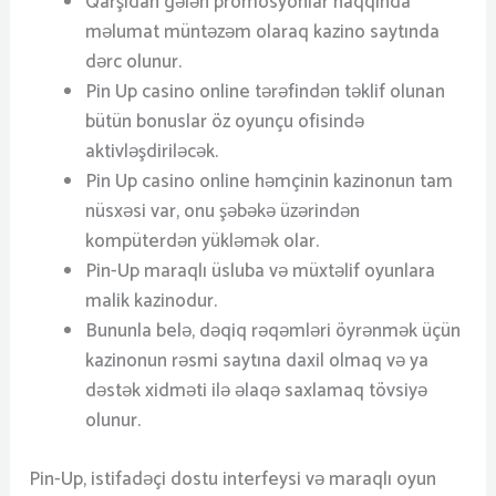
Qarşıdan gələn promosyonlar haqqında
məlumat müntəzəm olaraq kazino saytında
dərc olunur.
Pin Up casino online tərəfindən təklif olunan
bütün bonuslar öz oyunçu ofisində
aktivləşdiriləcək.
Pin Up casino online həmçinin kazinonun tam
nüsxəsi var, onu şəbəkə üzərindən
kompüterdən yükləmək olar.
Pin-Up maraqlı üsluba və müxtəlif oyunlara
malik kazinodur.
Bununla belə, dəqiq rəqəmləri öyrənmək üçün
kazinonun rəsmi saytına daxil olmaq və ya
dəstək xidməti ilə əlaqə saxlamaq tövsiyə
olunur.
Pin-Up, istifadəçi dostu interfeysi və maraqlı oyun