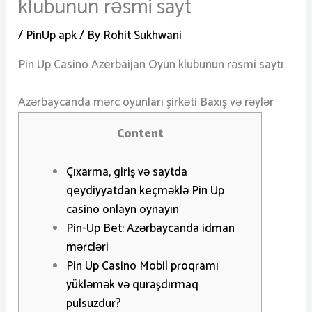
klubunun rəsmi sayt
/
PinUp apk
/ By
Rohit Sukhwani
Pin Up Casino Azerbaijan Oyun klubunun rəsmi saytı
Azərbaycanda mərc oyunları şirkəti Baxış və rəylər
Content
Çıxarma, giriş və saytda
qeydiyyatdan keçməklə Pin Up
casino onlayn oynayın
Pin-Up Bet: Azərbaycanda idman
mərcləri
Pin Up Casino Mobil proqramı
yükləmək və quraşdırmaq
pulsuzdur?