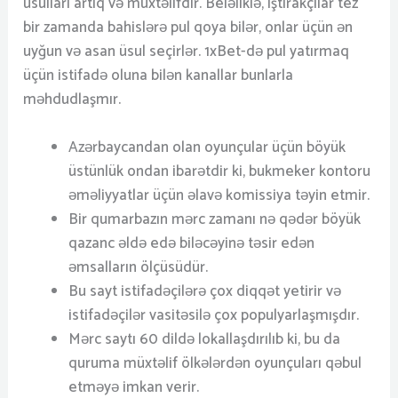
üsulları artıq və müxtəlifdir. Beləliklə, iştirakçılar tez
bir zamanda bahislərə pul qoya bilər, onlar üçün ən
uyğun və asan üsul seçirlər. 1xBet-də pul yatırmaq
üçün istifadə oluna bilən kanallar bunlarla
məhdudlaşmır.
Azərbaycandan olan oyunçular üçün böyük
üstünlük ondan ibarətdir ki, bukmeker kontoru
əməliyyatlar üçün əlavə komissiya təyin etmir.
Bir qumarbazın mərc zamanı nə qədər böyük
qazanc əldə edə biləcəyinə təsir edən
əmsalların ölçüsüdür.
Bu sayt istifadəçilərə çox diqqət yetirir və
istifadəçilər vasitəsilə çox populyarlaşmışdır.
Mərc saytı 60 dildə lokallaşdırılıb ki, bu da
quruma müxtəlif ölkələrdən oyunçuları qəbul
etməyə imkan verir.