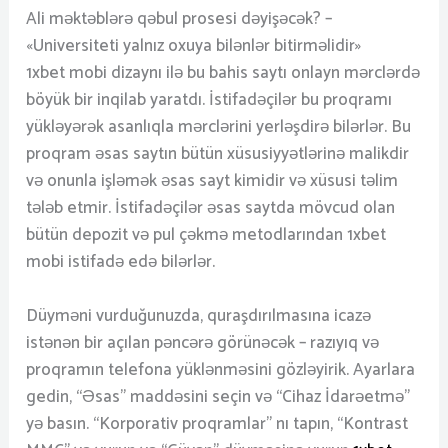
Ali məktəblərə qəbul prosesi dəyişəcək? –
«Universiteti yalnız oxuya bilənlər bitirməlidir»
1xbet mobi dizaynı ilə bu bahis saytı onlayn mərclərdə
böyük bir inqilab yaratdı. İstifadəçilər bu proqramı
yükləyərək asanlıqla mərclərini yerləşdirə bilərlər. Bu
proqram əsas saytın bütün xüsusiyyətlərinə malikdir
və onunla işləmək əsas sayt kimidir və xüsusi təlim
tələb etmir. İstifadəçilər əsas saytda mövcud olan
bütün depozit və pul çəkmə metodlarından 1xbet
mobi istifadə edə bilərlər.
Düyməni vurduğunuzda, quraşdırılmasına icazə
istənən bir açılan pəncərə görünəcək – razıyıq və
proqramın telefona yüklənməsini gözləyirik. Ayarlara
gedin, “Əsas” maddəsini seçin və “Cihaz İdarəetmə”
yə basın. “Korporativ proqramlar” nı tapın, “Kontrast