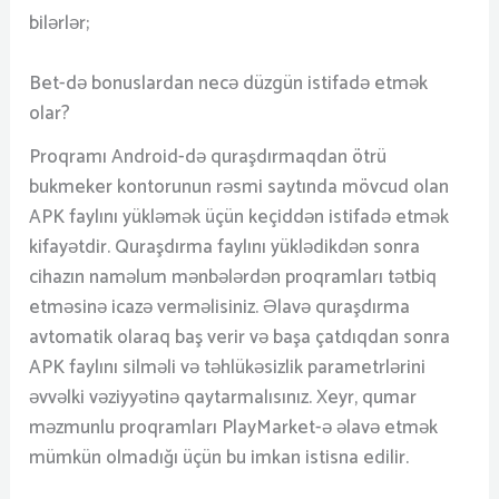
bilərlər;
Bet-də bonuslardan necə düzgün istifadə etmək
olar?
Proqramı Android-də quraşdırmaqdan ötrü
bukmeker kontorunun rəsmi saytında mövcud olan
APK faylını yükləmək üçün keçiddən istifadə etmək
kifayətdir. Quraşdırma faylını yüklədikdən sonra
cihazın naməlum mənbələrdən proqramları tətbiq
etməsinə icazə verməlisiniz. Əlavə quraşdırma
avtomatik olaraq baş verir və başa çatdıqdan sonra
APK faylını silməli və təhlükəsizlik parametrlərini
əvvəlki vəziyyətinə qaytarmalısınız. Xeyr, qumar
məzmunlu proqramları PlayMarket-ə əlavə etmək
mümkün olmadığı üçün bu imkan istisna edilir.