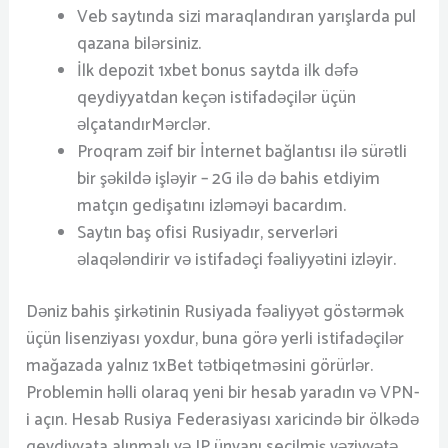
Veb saytında sizi maraqlandıran yarışlarda pul
qazana bilərsiniz.
İlk depozit 1xbet bonus saytda ilk dəfə
qeydiyyatdan keçən istifadəçilər üçün
əlçatandırMərclər.
Proqram zəif bir İnternet bağlantısı ilə sürətli
bir şəkildə işləyir – 2G ilə də bahis etdiyim
matçın gedişatını izləməyi bacardım.
Saytın baş ofisi Rusiyadır, serverləri
əlaqələndirir və istifadəçi fəaliyyətini izləyir.
Dəniz bahis şirkətinin Rusiyada fəaliyyət göstərmək
üçün lisenziyası yoxdur, buna görə yerli istifadəçilər
mağazada yalnız 1xBet tətbiqetməsini görürlər.
Problemin həlli olaraq yeni bir hesab yaradın və VPN-
i açın. Hesab Rusiya Federasiyası xaricində bir ölkədə
qeydiyyata alınmalı və IP ünvanı seçilmiş vəziyyətə