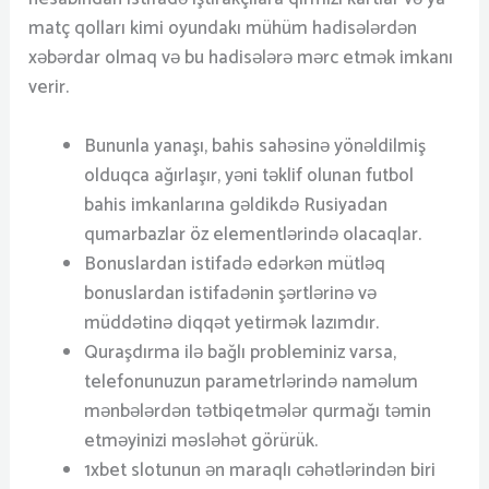
matç qolları kimi oyundakı mühüm hadisələrdən
xəbərdar olmaq və bu hadisələrə mərc etmək imkanı
verir.
Bununla yanaşı, bahis sahəsinə yönəldilmiş
olduqca ağırlaşır, yəni təklif olunan futbol
bahis imkanlarına gəldikdə Rusiyadan
qumarbazlar öz elementlərində olacaqlar.
Bonuslardan istifadə edərkən mütləq
bonuslardan istifadənin şərtlərinə və
müddətinə diqqət yetirmək lazımdır.
Quraşdırma ilə bağlı probleminiz varsa,
telefonunuzun parametrlərində naməlum
mənbələrdən tətbiqetmələr qurmağı təmin
etməyinizi məsləhət görürük.
1xbet slotunun ən maraqlı cəhətlərindən biri