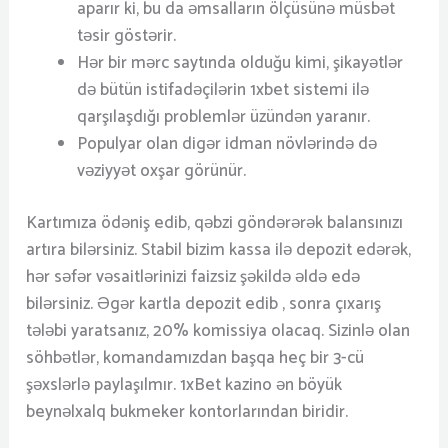
aparır ki, bu da əmsalların ölçüsünə müsbət
təsir göstərir.
Hər bir mərc saytında olduğu kimi, şikayətlər
də bütün istifadəçilərin 1xbet sistemi ilə
qarşılaşdığı problemlər üzündən yaranır.
Populyar olan digər idman növlərində də
vəziyyət oxşar görünür.
Kartımıza ödəniş edib, qəbzi göndərərək balansınızı
artıra bilərsiniz. Stabil bizim kassa ilə depozit edərək,
hər səfər vəsaitlərinizi faizsiz şəkildə əldə edə
bilərsiniz. Əgər kartla depozit edib , sonra çıxarış
tələbi yaratsanız, 20% komissiya olacaq. Sizinlə olan
söhbətlər, komandamızdan başqa heç bir 3-cü
şəxslərlə paylaşılmır. 1xBet kazino ən böyük
beynəlxalq bukmeker kontorlarından biridir.