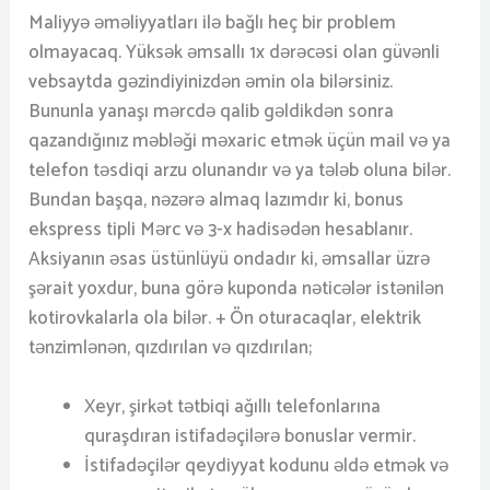
Maliyyə əməliyyatları ilə bağlı heç bir problem
olmayacaq. Yüksək əmsallı 1x dərəcəsi olan güvənli
vebsaytda gəzindiyinizdən əmin ola bilərsiniz.
Bununla yanaşı mərcdə qalib gəldikdən sonra
qazandığınız məbləği məxaric etmək üçün mail və ya
telefon təsdiqi arzu olunandır və ya tələb oluna bilər.
Bundan başqa, nəzərə almaq lazımdır ki, bonus
ekspress tipli Mərc və 3-x hadisədən hesablanır.
Aksiyanın əsas üstünlüyü ondadır ki, əmsallar üzrə
şərait yoxdur, buna görə kuponda nəticələr istənilən
kotirovkalarla ola bilər. + Ön oturacaqlar, elektrik
tənzimlənən, qızdırılan və qızdırılan;
Xeyr, şirkət tətbiqi ağıllı telefonlarına
quraşdıran istifadəçilərə bonuslar vermir.
İstifadəçilər qeydiyyat kodunu əldə etmək və