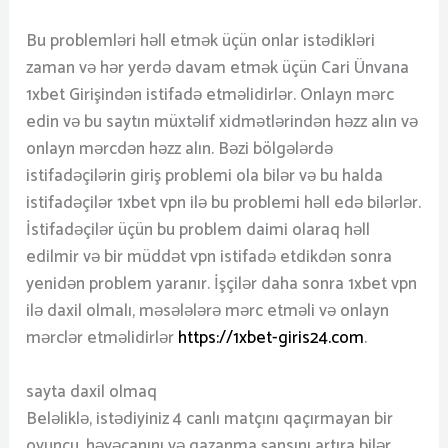
Bu problemləri həll etmək üçün onlar istədikləri
zaman və hər yerdə davam etmək üçün Cari Ünvana
1xbet Girişindən istifadə etməlidirlər. Onlayn mərc
edin və bu saytın müxtəlif xidmətlərindən həzz alın və
onlayn mərcdən həzz alın. Bəzi bölgələrdə
istifadəçilərin giriş problemi ola bilər və bu halda
istifadəçilər 1xbet vpn ilə bu problemi həll edə bilərlər.
İstifadəçilər üçün bu problem daimi olaraq həll
edilmir və bir müddət vpn istifadə etdikdən sonra
yenidən problem yaranır. İşçilər daha sonra 1xbet vpn
ilə daxil olmalı, məsələlərə mərc etməli və onlayn
mərclər etməlidirlər
https://1xbet-giris24.com
.
sayta daxil olmaq
Beləliklə, istədiyiniz 4 canlı matçını qaçırmayan bir
oyunçu, həyəcanını və qazanma şansını artıra bilər.