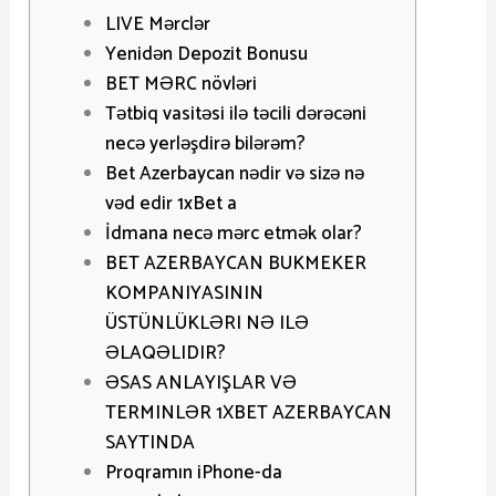
LIVE Mərclər
Yenidən Depozit Bonusu
BET MƏRC növləri
Tətbiq vasitəsi ilə təcili dərəcəni
necə yerləşdirə bilərəm?
Bet Azerbaycan nədir və sizə nə
vəd edir 1xBet a
İdmana necə mərc etmək olar?
BET AZERBAYCAN BUKMEKER
KOMPANIYASININ
ÜSTÜNLÜKLƏRI NƏ ILƏ
ƏLAQƏLIDIR?
ƏSAS ANLAYIŞLAR VƏ
TERMINLƏR 1XBET AZERBAYCAN
SAYTINDA
Proqramın iPhone-da