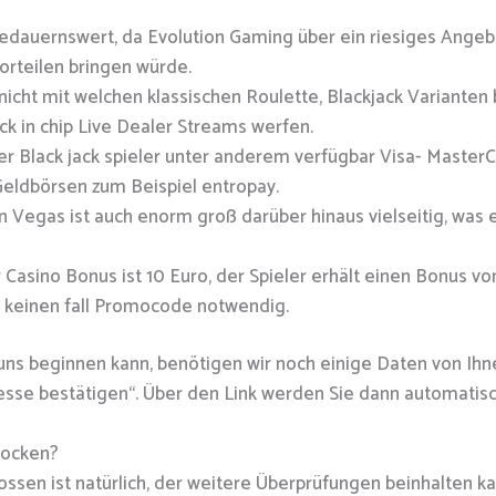
 bedauernswert, da Evolution Gaming über ein riesiges Angeb
orteilen bringen würde.
nicht mit welchen klassischen Roulette, Blackjack Variante
ick in chip Live Dealer Streams werfen.
er Black jack spieler unter anderem verfügbar Visa- MasterCa
Geldbörsen zum Beispiel entropay.
 Vegas ist auch enorm groß darüber hinaus vielseitig, was 
 Casino Bonus ist 10 Euro, der Spieler erhält einen Bonus v
uf keinen fall Promocode notwendig.
uns beginnen kann, benötigen wir noch einige Daten von Ihn
esse bestätigen“. Über den Link werden Sie dann automatisc
Zocken?
sen ist natürlich, der weitere Überprüfungen beinhalten ka