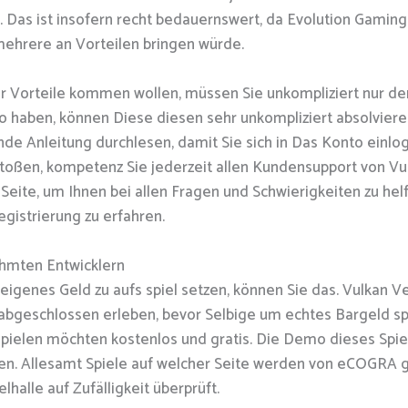
 Das ist insofern recht bedauernswert, da Evolution Gaming 
ehrere an Vorteilen bringen würde.
r Vorteile kommen wollen, müssen Sie unkompliziert nur de
 haben, können Diese diesen sehr unkompliziert absolvieren
e Anleitung durchlesen, damit Sie sich in Das Konto einlog
toßen, kompetenz Sie jederzeit allen Kundensupport von Vu
r Seite, um Ihnen bei allen Fragen und Schwierigkeiten zu helf
gistrierung zu erfahren.
hmten Entwicklern
 eigenes Geld zu aufs spiel setzen, können Sie das. Vulkan V
 abgeschlossen erleben, bevor Selbige um echtes Bargeld sp
pielen möchten kostenlos und gratis. Die Demo dieses Spiel
en. Allesamt Spiele auf welcher Seite werden von eCOGRA g
elhalle auf Zufälligkeit überprüft.