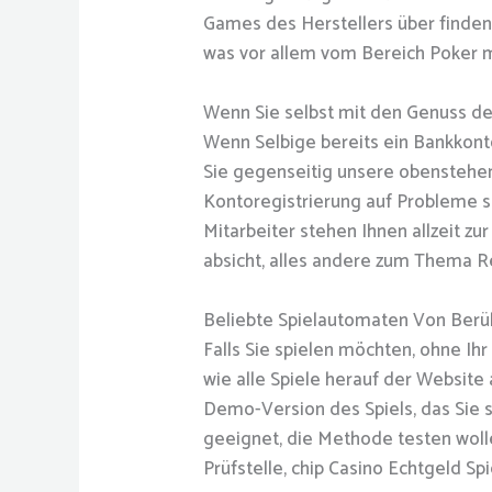
Games des Herstellers über finden.
was vor allem vom Bereich Poker m
Wenn Sie selbst mit den Genuss de
Wenn Selbige bereits ein Bankkonto
Sie gegenseitig unsere obenstehend
Kontoregistrierung auf Probleme s
Mitarbeiter stehen Ihnen allzeit zu
absicht, alles andere zum Thema Re
Beliebte Spielautomaten Von Berü
Falls Sie spielen möchten, ohne Ihr
wie alle Spiele herauf der Website
Demo-Version des Spiels, das Sie s
geeignet, die Methode testen woll
Prüfstelle, chip Casino Echtgeld Spi