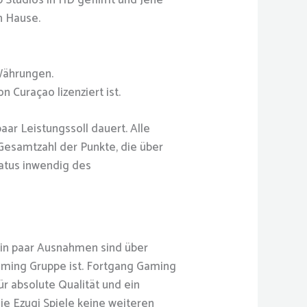
 Studios in HD gefilmt und Jene
h Hause.
Währungen.
 Curaçao lizenziert ist.
aar Leistungssoll dauert. Alle
Gesamtzahl der Punkte, die über
atus inwendig des
 ein paar Ausnahmen sind über
Gaming Gruppe ist. Fortgang Gaming
r absolute Qualität und ein
ie Ezugi Spiele keine weiteren