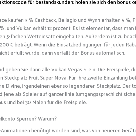
ktionscode für bestandskunden: holen sie sich den bonus on
ace kaufen 3 % Cashback, Bellagio und Wynn erhalten 5 %, Pa
, und Vulkan erhält 12 prozent. Es ist elementar, dass man
en 5-fachen Wetteinsatz eingehalten. Außerdem ist zu beac
 200 € beträgt. Wenn die Einsatzbedingungen für jeden Raba
cht erfüllt würde, dann verfällt der Bonus automatisch.
geben Sie dann alle Vulkan Vegas S. ein. Die Freispiele, di
 Steckplatz Fruit Super Nova. Für Ihre zweite Einzahlung b
e Divine, irgendeinen ebenso legendären Steckplatz. Der 
 Jene als Spieler auf ganzer linie (umgangssprachlich) sic
us und bei 30 Malen für die Freispiele.
ielkonto Sperren? Warum?
Animationen benötigt worden sind, was von neueren Geräten 