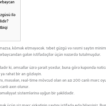
ərbaycan
üzgüsü ilə
idir?
tbiqi
mazsa, kömək etməyəcək. 1xbet güzgü və rəsmi saytın minimal 
zərbaycandan gələn istifadəçilər üçün nəzərdə tutulmuşdur.
dır ki, əmsallar üzrə şərait yoxdur, buna görə kuponda nəticələ
 ya rahat bir an gözləyin.
ı, məsələn, real-time mövcud olan ən azı 200 canlı mərc oyu
canlı axın olunur.
 əməliyyat sistemlərinə uyğun bir şəkildədir.
mək üçün siz mərc şirkətinin saytını istifadə edə bilərsiniz. 