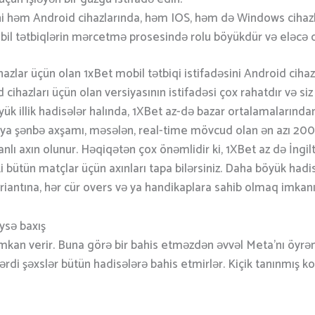
ini həm Android cihazlarında, həm IOS, həm də Windows cihazlar
l tətbiqlərin mərcetmə prosesində rolu böyükdür və eləcə də si
azlar üçün olan 1xBet mobil tətbiqi istifadəsini Android ciha
id cihazları üçün olan versiyasının istifadəsi çox rahatdır və 
k illik hadisələr halında, 1XBet az-də bazar ortalamalarından
 şənbə axşamı, məsələn, real-time mövcud olan ən azı 200 
anlı axın olunur. Həqiqətən çox önəmlidir ki, 1XBet az də İng
i bütün matçlar üçün axınları tapa bilərsiniz. Daha böyük had
riantına, hər cür overs və ya handikaplara sahib olmaq imkanı 
ysə baxış
mkan verir. Buna görə bir bahis etməzdən əvvəl Meta’nı öyrə
fərdi şəxslər bütün hadisələrə bahis etmirlər. Kiçik tanınmış