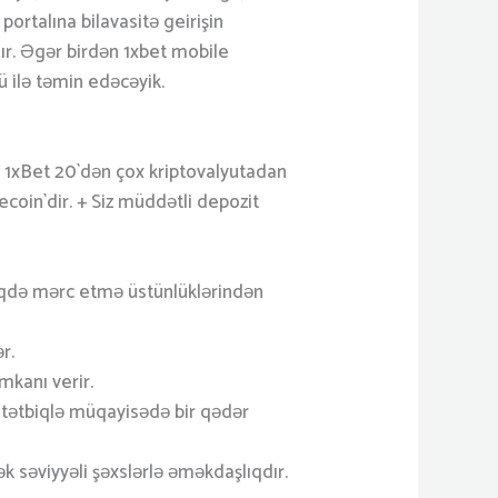
ortalına bilavasitə geirişin
ır. Əgər birdən 1xbet mobile
ü ilə təmin edəcəyik.
r. 1xBet 20`dən çox kriptovalyutadan
ecoin`dir. + Siz müddətli depozit
ətbiqdə mərc etmə üstünlüklərindən
r.
mkanı verir.
n tətbiqlə müqayisədə bir qədər
k səviyyəli şəxslərlə əməkdaşlıqdır.