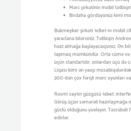
Mərc şirkətinin mobil tətbiq
Birdaha gördüyünüz kimi mobi
Bukmeyker şirkəti 1xBet-in mobil cih
yararlana bilərsiniz. Tətbiqin Andro
həzz almağa başlayacaqsınız. Ən böyü
tapmaq mümkündür. Orta cümə və ya
üçün standartdır, onlardan üçü də c
Liqası kimi ən yaxşı müsabiqələrdək
300-dən çox fərqli mərc oyunları va
Rəsmi saytın güzgüsü 1xbet: interfe
Görüş üçün səmərəli hazırlaşmağa i
güclü olduğunu yoxlayın. Təcrübəli 
edirlər.