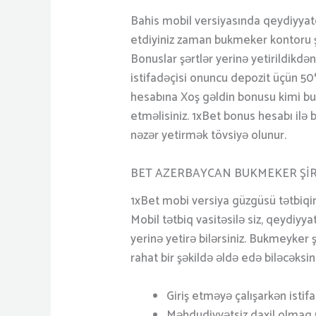
Bahis mobil versiyasında qeydiyyatda
etdiyiniz zaman bukmeker kontoru ş
Bonuslar şərtlər yerinə yetirildikd
istifadəçisi onuncu depozit üçün 50
hesabına Xoş gəldin bonusu kimi b
etməlisiniz. 1xBet bonus hesabı ilə
nəzər yetirmək tövsiyə olunur.
BET AZERBAYCAN BUKMEKER Şİ
1xBet mobi versiya güzgüsü tətbiqini 
Mobil tətbiq vasitəsilə siz, qeydiyy
yerinə yetirə bilərsiniz. Bukmeyker 
rahat bir şəkildə əldə edə biləcəksini
Giriş etməyə çalışarkən istif
Məhdudiyyətsiz daxil olmaq ü