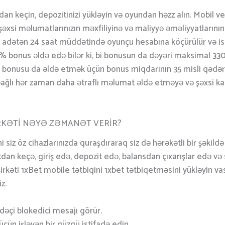
n keçin, depozitinizi yükləyin və oyundan həzz alın. Mobil ver
əxsi məlumatlarınızın məxfiliyinə və maliyyə əməliyyatlarını
ən adətən 24 saat müddətində oyunçu hesabına köçürülür və isti
% bonus əldə edə bilər ki, bi bonusun da dəyəri maksimal 330 
u bonusu da əldə etmək üçün bonus miqdarının 35 misli qədə
 bağlı hər zaman daha ətraflı məlumat əldə etməyə və şəxsi ka
RKƏTİ NƏYƏ ZƏMANƏT VERİR?
siz öz cihazlarınızda quraşdıraraq siz də hərəkətli bir şəkildə
atdan keçə, giriş edə, depozit edə, balansdan çıxarışlar edə və
şirkəti 1xBet mobile tətbiqini 1xbet tətbiqetməsini yükləyin va
z.
adəçi blokedici mesajı görür.
çün işləyən bir güzgü istifadə edin.