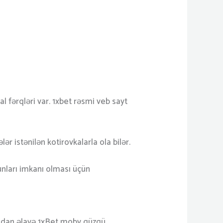
fərqləri var. 1xbet rəsmi veb sayt
r istənilən kotirovkalarla ola bilər.
nları imkanı olması üçün
Bundan əlavə 1xBet moby güzgü