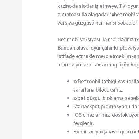
kazinoda slotlar işlətməyə, TV-oyun
olmaması ilə əlaqədar 1xbet mobi v
versiya güzgüsü hər hansı səbəblər 
Bet mobi versiyası ilə mərcləriniz 1
Bundan əlavə, oyunçular kriptovalyut
istifadə etməklə mərc etmək imkanı v
artırma yollarını axtarmaq üçün heç
1xBet mobil tətbiqi vasitəsil
yararlana biləcəksiniz.
1xbet güzgü, bloklama səbəbiy
StarJackpot promosyonu da v
IOS cihazlarımızı dəstəkləyə
fərqlənir.
Bunun ən yaxşı təsdiqi ən nü