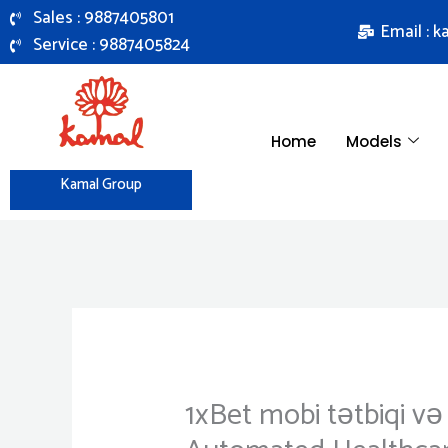
Skip
Sales : 9887405801
Email : 
to
Service : 9887405824
content
Home
Models
Kamal Group
1xBet mobi tətbiqi və