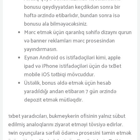
bonusu qeydiyyatdan keçdikdən sonra bir
həftə ərzində etibarlıdır, bundan sonra isə
bonusu ala bilməyəcəksiniz.
Mərc etmək üçün qaranlıq səhifə dizaynı qurun
və banner reklamları mərc prosesindən
yayındırmasın.
Eynən Android os istifadəçiləri kimi, apple
ipad və iPhone istifadəçiləri üçün də 1xBet
mobile iOS tətbiqi mövcuddur.
Üstəlik, bonus əldə etmək üçün hesab
yaradıldığı andan etibarən 7 gün ərzində
depozit etmək mütləqdir.
1xbet yaradıcıları, bukmeykerin ofisinin yalnız sübut
edilmiş analoqlarını ziyarət etməyi tövsiyə edirlər.
1win oyunçulara sərfəli ödəmə prosesini təmin etmək