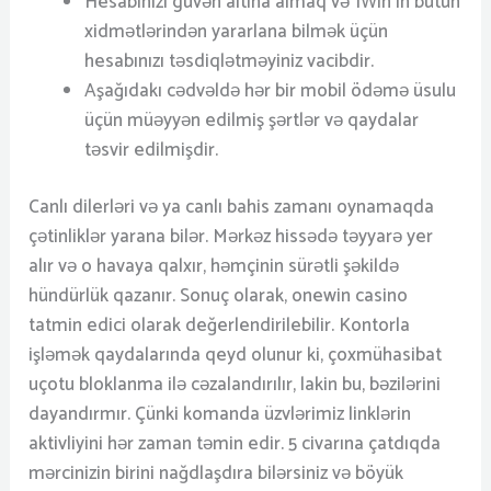
Hesabınızı güvən altına almaq və 1Win in bütün
xidmətlərindən yararlana bilmək üçün
hesabınızı təsdiqlətməyiniz vacibdir.
Aşağıdakı cədvəldə hər bir mobil ödəmə üsulu
üçün müəyyən edilmiş şərtlər və qaydalar
təsvir edilmişdir.
Canlı dilerləri və ya canlı bahis zamanı oynamaqda
çətinliklər yarana bilər. Mərkəz hissədə təyyarə yer
alır və o havaya qalxır, həmçinin sürətli şəkildə
hündürlük qazanır. Sonuç olarak, onewin casino
tatmin edici olarak değerlendirilebilir. Kontorla
işləmək qaydalarında qeyd olunur ki, çoxmühasibat
uçotu bloklanma ilə cəzalandırılır, lakin bu, bəzilərini
dayandırmır. Çünki komanda üzvlərimiz linklərin
aktivliyini hər zaman təmin edir. 5 civarına çatdıqda
mərcinizin birini nağdlaşdıra bilərsiniz və böyük