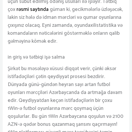
üçün sübut edilmiş ödəniş üsulları ilə işləyir. Tətbiq
çox
rəsmi saytında
güman ki, gecikmələrlə üzləşəcək,
lakin siz hələ də idman mərcləri və qumar oyunlarına
çıxışınız olacaq. Eyni zamanda, oyundaxilistatistika və
komandaların nəticələrini göstərməklə onların qalib
gəlməyinə kömək edir.
in giriş və tətbiqi işə salma
Şirkət bu məsələyə xüsusi diqqət verir, çünki əksər
istifadəçiləri çətin qeydiyyat prosesi bezdirir.
Dünyada günü-gündən heyran sayı artan futbol
oyunları mərcçiləri Azərbaycanda da artmağa davam
edir. Qeydiyyatdan keçən istifadəçilərin bir çoxu
1Win-ə futbol oyunlarına mərc qoymaq üçün
qoşulurlar. Bu gün 1Win Azərbaycana qoşulun və 2100
AZN-ə qədər bonus qazanmaq şansını qaçırmayın!