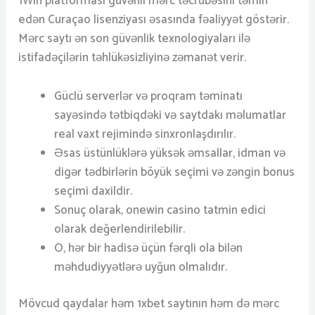
1Win platforması güvənli mərc təcrübəsini təmin
edən Curaçao lisenziyası əsasında fəaliyyət göstərir.
Mərc saytı ən son güvənlik texnologiyaları ilə
istifadəçilərin təhlükəsizliyinə zəmanət verir.
Güclü serverlər və proqram təminatı
sayəsində tətbiqdəki və saytdakı məlumatlar
real vaxt rejimində sinxronlaşdırılır.
Əsas üstünlüklərə yüksək əmsallar, idman və
digər tədbirlərin böyük seçimi və zəngin bonus
seçimi daxildir.
Sonuç olarak, onewin casino tatmin edici
olarak değerlendirilebilir.
O, hər bir hadisə üçün fərqli ola bilən
məhdudiyyətlərə uyğun olmalıdır.
Mövcud qaydalar həm 1xbet saytının həm də mərc