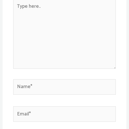
Type
here..
Name*
Email*