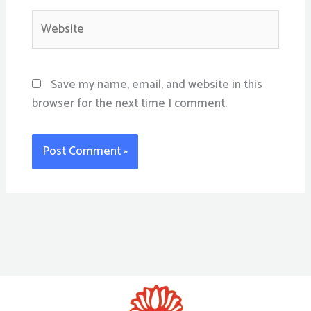
Website
Save my name, email, and website in this
browser for the next time I comment.