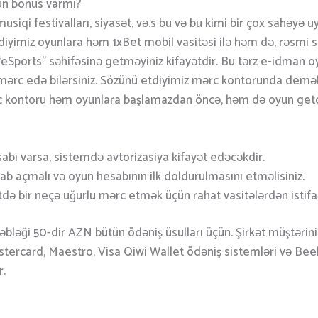
ün bonus varmı?
usiqi festivalları, siyasət, və.s bu və bu kimi bir çox sahəyə
imiz oyunlara həm 1xBet mobil vasitəsi ilə həm də, rəsmi sa
 “eSports” səhifəsinə getməyiniz kifayətdir. Bu tərz e-idman 
də mərc edə bilərsiniz. Sözünü etdiyimiz mərc kontorunda demək
 kontoru həm oyunlara başlamazdan öncə, həm də oyun getd
abı varsa, sistemdə avtorizasiya kifayət edəcəkdir.
b açmalı və oyun hesabının ilk doldurulmasını etməlisiniz.
ə bir neçə uğurlu mərc etmək üçün rahat vasitələrdən istifad
əği 50-dir AZN bütün ödəniş üsulları üçün. Şirkət müştərin
 Mastercard, Maestro, Visa Qiwi Wallet ödəniş sistemləri və B
r.