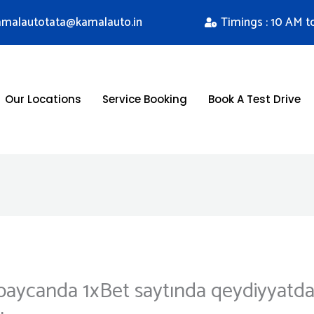
kamalautotata@kamalauto.in
Timings : 10 AM t
Our Locations
Service Booking
Book A Test Drive
baycanda 1xBet saytında qeydiyyatdan