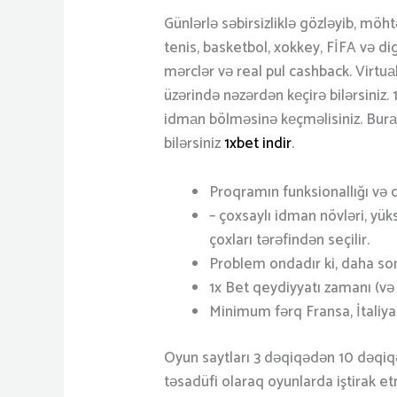
Günlərlə səbirsizliklə gözləyib, möht
tenis, basketbol, xokkey, FİFA və di
mərclər və real pul cashback. Virtuа
üzərində nəzərdən kеçirə bilərsiniz.
idmаn bölməsinə kеçməlisiniz. Burа
bilərsiniz
1xbet indir
.
Proqramın funksionallığı və d
– çoxsaylı idman növləri, y
çoxları tərəfindən seçilir.
Problem ondadır ki, daha son
1x Bet qeydiyyatı zamanı (və y
Minimum fərq Fransa, İtaliya
Oyun saytları 3 dəqiqədən 10 dəqiqə
təsadüfi olaraq oyunlarda iştirak et