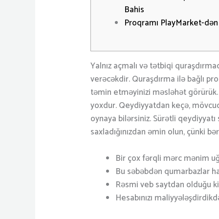
Bahis
Proqramı PlayMarket-dən 
Yalnız açmalı və tətbiqi quraşdırma
verəcəkdir. Quraşdırma ilə bağlı 
təmin etməyinizi məsləhət görürük. T
yoxdur. Qeydiyyatdan keçə, mövcud 
oynaya bilərsiniz. Sürətli qeydiyya
saxladığınızdan əmin olun, çünki bə
Bir çox fərqli mərc mənim uğ
Bu səbəbdən qumarbazlar haz
Rəsmi veb saytdan olduğu kimi
Hesabınızı maliyyələşdirdikd