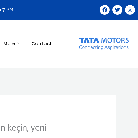
F
T
I
o 7 PM
a
w
n
c
i
s
e
t
t
b
t
a
o
e
g
o
r
r
k
a
More
Contact
m
 keçin, yeni