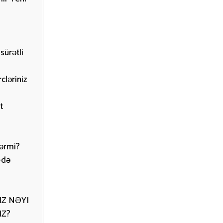
sürətli
cləriniz
t
lərmi?
-də
IZ NƏYI
IZ?