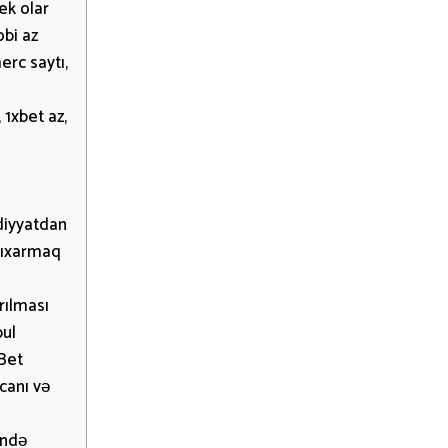
ek olar
bi az
erc saytı,
 1xbet az,
diyyatdan
çıxarmaq
rılması
pul
xBet
acanı və
ində