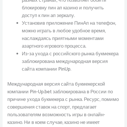
разных странах, что позволяет обойти
блокировку пин ап казино и получить
доступ к пин ап зеркалу.
Установив приложение ПинАп на телефон,
можно играть в любое удобное время,
наслаждаясь приятными моментами
азартного игрового процесса.
Из-за ухода с российского рынка букмекера
заблокирована международная версия
сайта компании PinUp.
Международная версия сайта букмекерской
компании Pin-Up.bet заблокирована в России по
причине ухода букмекера с рынка. Ресурс, помимо
совершения ставок на спорт, предлагает
пользователям возможность игры в онлайн-
казино. Ни в коем случае, казино не имеет