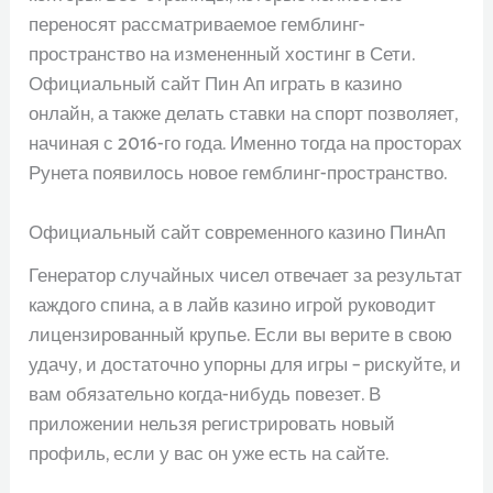
переносят рассматриваемое гемблинг-
пространство на измененный хостинг в Сети.
Официальный сайт Пин Ап играть в казино
онлайн, а также делать ставки на спорт позволяет,
начиная с 2016-го года. Именно тогда на просторах
Рунета появилось новое гемблинг-пространство.
Официальный сайт современного казино ПинАп
Генератор случайных чисел отвечает за результат
каждого спина, а в лайв казино игрой руководит
лицензированный крупье. Если вы верите в свою
удачу, и достаточно упорны для игры – рискуйте, и
вам обязательно когда-нибудь повезет. В
приложении нельзя регистрировать новый
профиль, если у вас он уже есть на сайте.