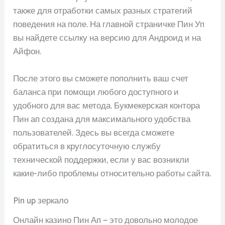
также для отработки самых разных стратегий
поведения на поле. На главной страничке Пин Уп
вы найдете ссылку на версию для Андроид и на
Айфон.
После этого вы сможете пополнить ваш счет
баланса при помощи любого доступного и
удобного для вас метода. Букмекерская контора
Пин ап создана для максимального удобства
пользователей. Здесь вы всегда сможете
обратиться в круглосуточную службу
технической поддержки, если у вас возникли
какие-либо проблемы относительно работы сайта.
Pin up зеркало
Онлайн казино Пин Ап — это довольно молодое