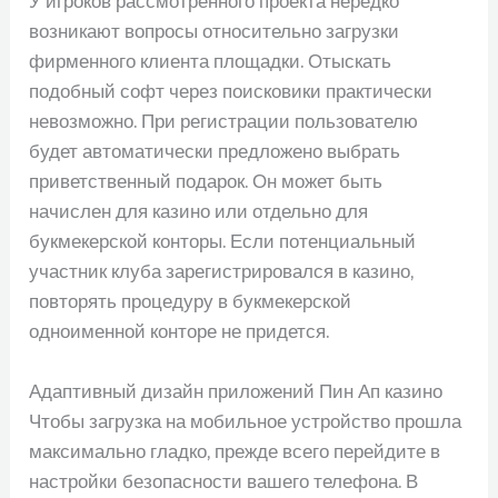
У игроков рассмотренного проекта нередко
возникают вопросы относительно загрузки
фирменного клиента площадки. Отыскать
подобный софт через поисковики практически
невозможно. При регистрации пользователю
будет автоматически предложено выбрать
приветственный подарок. Он может быть
начислен для казино или отдельно для
букмекерской конторы. Если потенциальный
участник клуба зарегистрировался в казино,
повторять процедуру в букмекерской
одноименной конторе не придется.
Адаптивный дизайн приложений Пин Ап казино
Чтобы загрузка на мобильное устройство прошла
максимально гладко, прежде всего перейдите в
настройки безопасности вашего телефона. В