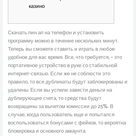
казино
Скачать пин ап на телефон и установить
программу можно в течение нескольких минут.
Теперь вы сможете ставить и играть в любое
удобное для вас время. Все, что требуется, – это
портативное устройство в руке со стабильной
интернет-связью. Если же не соблюсти это
правило, то все дубликаты будут заблокированы и
удалены. Если вы успели завести деньги на
дублирующие счета, то средства будут
возвращены за вычетом комиссии до 25%. В
случае, когда пользователь еще и попытался
воспользоваться бонусами с фейков, то вероятна
блокировка и основного аккаунта.