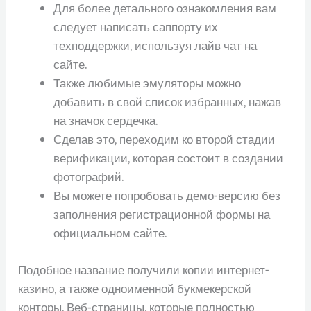
Для более детального ознакомления вам
следует написать саппорту их
техподдержки, используя лайв чат на
сайте.
Также любимые эмуляторы можно
добавить в свой список избранных, нажав
на значок сердечка.
Сделав это, переходим ко второй стадии
верификации, которая состоит в создании
фотографий.
Вы можете попробовать демо-версию без
заполнения регистрационной формы на
официальном сайте.
Подобное название получили копии интернет-
казино, а также одноименной букмекерской
конторы. Веб-страницы, которые полностью