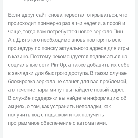
Если вдруг сайт снова перестал открываться, что
происходит примерно раз в 1–2 недели, а порой и
чаще, тогда вам потребуется новое зеркало Пин
Ап. Для этого необходимо вновь повторять всю
процедуру по поиску актуального адреса для игры
в казино. Поэтому рекомендуется подписаться на
социальные сети Pin-Up, а также добавить их себе
в закладки для быстрого доступа. В таком случае
блокировка зеркала не станет для вас проблемой,
а в течение пары минут вы найдете новый адрес.
В службе поддержки вы найдете информацию об
акциях, о том, как устранить неполадки, как
получить код с подарком и как получить
программное обеспечение с автоматами.