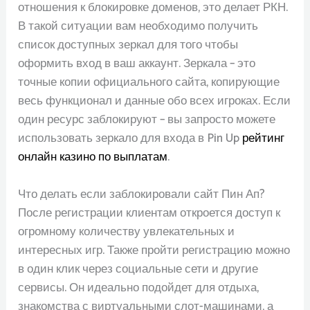
отношения к блокировке доменов, это делает РКН.
В такой ситуации вам необходимо получить
список доступных зеркал для того чтобы
оформить вход в ваш аккаунт. Зеркала – это
точные копии официального сайта, копирующие
весь функционал и данные обо всех игроках. Если
один ресурс заблокируют – вы запросто можете
использовать зеркало для входа в Pin Up
рейтинг
онлайн казино по выплатам
.
Что делать если заблокировали сайт Пин Ап?
После регистрации клиентам откроется доступ к
огромному количеству увлекательных и
интересных игр. Также пройти регистрацию можно
в один клик через социальные сети и другие
сервисы. Он идеально подойдет для отдыха,
знакомства с виртуальными слот-машинами, а