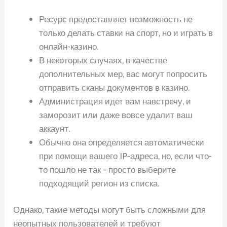
Ресурс предоставляет возможность не
только делать ставки на спорт, но и играть в
онлайн-казино.
В некоторых случаях, в качестве
дополнительных мер, вас могут попросить
отправить сканы документов в казино.
Администрация идет вам навстречу, и
заморозит или даже вовсе удалит ваш
аккаунт.
Обычно она определяется автоматически
при помощи вашего IP-адреса, но, если что-
то пошло не так – просто выберите
подходящий регион из списка.
Однако, такие методы могут быть сложными для
неопытных пользователей и требуют