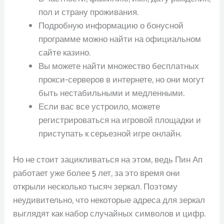
пол и страну проживания.
Подробную информацию о бонусной
программе можно найти на официальном
сайте казино.
Вы можете найти множество бесплатных
прокси-серверов в интернете, но они могут
быть нестабильными и медленными.
Если вас все устроило, можете
регистрироваться на игровой площадки и
приступать к серьезной игре онлайн.
Но не стоит зацикливаться на этом, ведь Пин Ап
работает уже более 5 лет, за это время они
открыли несколько тысяч зеркал. Поэтому
неудивительно, что некоторые адреса для зеркал
выглядят как набор случайных символов и цифр.