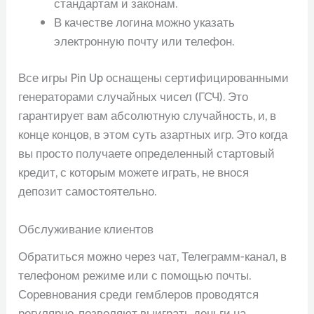
стандартам и законам.
В качестве логина можно указать
электронную почту или телефон.
Все игры Pin Up оснащены сертифицированными
генераторами случайных чисел (ГСЧ). Это
гарантирует вам абсолютную случайность, и, в
конце концов, в этом суть азартных игр. Это когда
вы просто получаете определенный стартовый
кредит, с которым можете играть, не внося
депозит самостоятельно.
Обслуживание клиентов
Обратиться можно через чат, Телеграмм-канал, в
телефоном режиме или с помощью почты.
Соревнования среди гемблеров проводятся