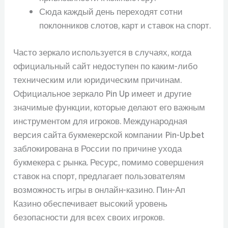
Сюда каждый день переходят сотни
поклонников слотов, карт и ставок на спорт.
Часто зеркало используется в случаях, когда
официальный сайт недоступен по каким-либо
техническим или юридическим причинам.
Официальное зеркало Pin Up имеет и другие
значимые функции, которые делают его важным
инструментом для игроков. Международная
версия сайта букмекерской компании Pin-Up.bet
заблокирована в России по причине ухода
букмекера с рынка. Ресурс, помимо совершения
ставок на спорт, предлагает пользователям
возможность игры в онлайн-казино. Пин-Ап
Казино обеспечивает высокий уровень
безопасности для всех своих игроков.