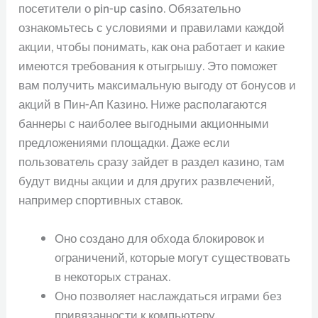
посетители о pin-up casino. Обязательно
ознакомьтесь с условиями и правилами каждой
акции, чтобы понимать, как она работает и какие
имеются требования к отыгрышу. Это поможет
вам получить максимальную выгоду от бонусов и
акций в Пин-Ап Казино. Ниже располагаются
баннеры с наиболее выгодными акционными
предложениями площадки. Даже если
пользователь сразу зайдет в раздел казино, там
будут видны акции и для других развлечений,
например спортивных ставок.
Оно создано для обхода блокировок и
ограничений, которые могут существовать
в некоторых странах.
Оно позволяет наслаждаться играми без
привязанности к компьютеру.