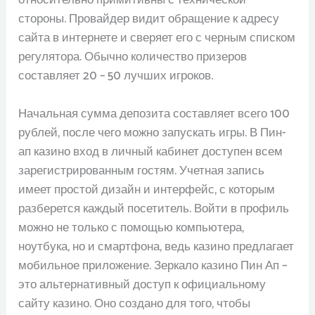
относительно примитивны с технической
стороны. Провайдер видит обращение к адресу
сайта в интернете и сверяет его с черным списком
регулятора. Обычно количество призеров
составляет 20 – 50 лучших игроков.
Начальная сумма депозита составляет всего 100
рублей, после чего можно запускать игры. В Пин-
ап казино вход в личный кабинет доступен всем
зарегистрированным гостям. Учетная запись
имеет простой дизайн и интерфейс, с которым
разберется каждый посетитель. Войти в профиль
можно не только с помощью компьютера,
ноутбука, но и смартфона, ведь казино предлагает
мобильное приложение. Зеркало казино Пин Ап –
это альтернативный доступ к официальному
сайту казино. Оно создано для того, чтобы