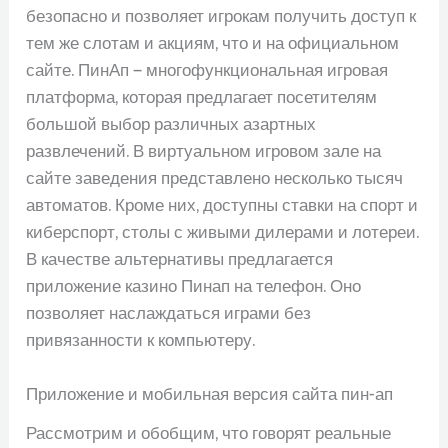
безопасно и позволяет игрокам получить доступ к
тем же слотам и акциям, что и на официальном
сайте. ПинАп — многофункциональная игровая
платформа, которая предлагает посетителям
большой выбор различных азартных
развлечений. В виртуальном игровом зале на
сайте заведения представлено несколько тысяч
автоматов. Кроме них, доступны ставки на спорт и
киберспорт, столы с живыми дилерами и лотереи.
В качестве альтернативы предлагается
приложение казино Пинап на телефон. Оно
позволяет наслаждаться играми без
привязанности к компьютеру.
Приложение и мобильная версия сайта пин-ап
Рассмотрим и обобщим, что говорят реальные