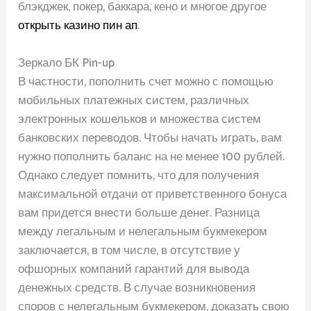
блэкджек, покер, баккара, кено и многое другое
открыть казино пин ап
.
Зеркало БК Pin-up
В частности, пополнить счет можно с помощью
мобильных платежных систем, различных
электронных кошельков и множества систем
банковских переводов. Чтобы начать играть, вам
нужно пополнить баланс на не менее 100 рублей.
Однако следует помнить, что для получения
максимальной отдачи от приветственного бонуса
вам придется внести больше денег. Разница
между легальным и нелегальным букмекером
заключается, в том числе, в отсутствие у
офшорных компаний гарантий для вывода
денежных средств. В случае возникновения
споров с нелегальным букмекером, доказать свою