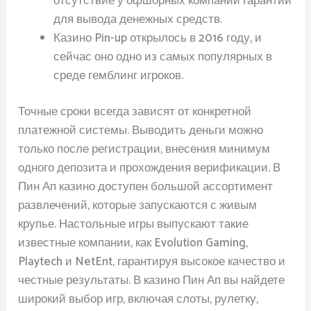
отсутствие у офшорных компаний гарантий
для вывода денежных средств.
Казино Pin-up открылось в 2016 году, и
сейчас оно одно из самых популярных в
среде гемблинг игроков.
Точные сроки всегда зависят от конкретной
платежной системы. Выводить деньги можно
только после регистрации, внесения минимум
одного депозита и прохождения верификации. В
Пин Ап казино доступен большой ассортимент
развлечений, которые запускаются с живым
крупье. Настольные игры выпускают такие
известные компании, как Evolution Gaming,
Playtech и NetEnt, гарантируя высокое качество и
честные результаты. В казино Пин Ап вы найдете
широкий выбор игр, включая слоты, рулетку,