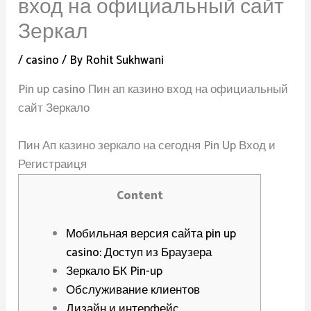
вход на официальный сайт
Зеркал
/
casino
/ By
Rohit Sukhwani
Pin up casino Пин ап казино вход на официальный
сайт Зеркало
Пин Ап казино зеркало на сегодня Pin Up Вход и
Регистраиця
Content
Мобильная версия сайта pin up
casino: Доступ из Браузера
Зеркало БК Pin-up
Обслуживание клиентов
Дизайн и интерфейс