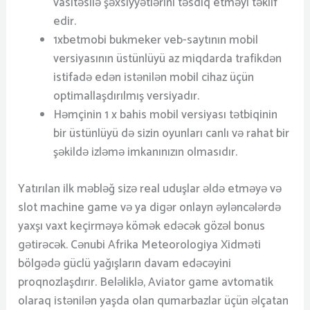
vasitəsilə şəxsiyyətlərini təsdiq etməyi təklif
edir.
1xbetmobi bukmeker veb-saytının mobil
versiyasının üstünlüyü az miqdarda trafikdən
istifadə edən istənilən mobil cihaz üçün
optimallaşdırılmış versiyadır.
Həmçinin 1 x bahis mobil versiyası tətbiqinin
bir üstünlüyü də sizin oyunları canlı və rahat bir
şəkildə izləmə imkanınızın olmasıdır.
Yatırılan ilk məbləğ sizə real uduşlar əldə etməyə və
slot machine game və ya digər onlayn əyləncələrdə
yaxşı vaxt keçirməyə kömək edəcək gözəl bonus
gətirəcək. Cənubi Afrika Meteorologiya Xidməti
bölgədə güclü yağışların davam edəcəyini
proqnozlaşdırır. Beləliklə, Aviator game avtomatik
olaraq istənilən yaşda olan qumarbazlar üçün əlçatan