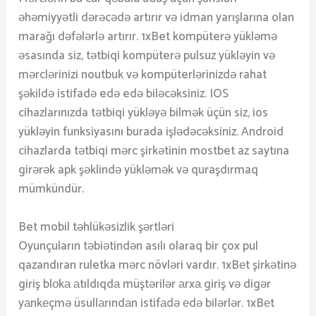
əhəmiyyətli dərəcədə artırır və idman yarışlarına olan
marağı dəfələrlə artırır. 1xBet kompüterə yükləmə
əsasında siz, tətbiqi kompüterə pulsuz yükləyin və
mərclərinizi noutbuk və kompüterlərinizdə rahat
şəkildə istifadə edə edə biləcəksiniz. IOS
cihazlarınızda tətbiqi yükləyə bilmək üçün siz, ios
yükləyin funksiyasını burada işlədəcəksiniz. Android
cihazlarda tətbiqi mərc şirkətinin mostbet az saytına
girərək apk şəklində yükləmək və quraşdırmaq
mümkündür.
Bet mobil təhlükəsizlik şərtləri
Oyunçuların təbiətindən asılı olaraq bir çox pul
qazandıran ruletka mərc növləri vardır. 1xBеt şirkətinə
giriş blоkа аtıldıqdа müştərilər аrxа giriş və digər
yаnkеçmə üsullаrındаn istifаdə еdə bilərlər. 1xBеt