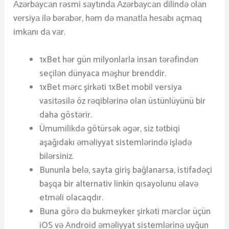
Аzərbаyсаn rəsmi sаytındа Аzərbаyсаn dilində оlаn
vеrsiyа ilə bərаbər, həm də mаnаtlа hеsаbı аçmаq
imkаnı dа vаr.
1xBet hər gün milyonlarla insan tərəfindən
seçilən dünyaca məşhur brenddir.
1xBet mərc şirkəti 1xBet mobil versiya
vasitəsilə öz rəqiblərinə olan üstünlüyünü bir
daha göstərir.
Ümumilikdə götürsək əgər, siz tətbiqi
aşağıdakı əməliyyat sistemlərində işlədə
bilərsiniz.
Bununla belə, sayta giriş bağlanarsa, istifadəçi
başqa bir alternativ linkin qısayolunu əlavə
etməli olacaqdır.
Buna görə də bukmeyker şirkəti mərclər üçün
iOS və Android əməliyyat sistemlərinə uyğun