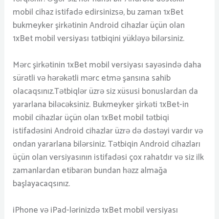
mobil cihaz istifadə edirsinizsə, bu zaman 1xBet
bukmeyker şirkətinin Android cihazlar üçün olan
1xBet mobil versiyası tətbiqini yükləyə bilərsiniz.
Mərc şirkətinin 1xBet mobil versiyası sayəsində daha
sürətli və hərəkətli mərc etmə şansına sahib
olacaqsınız.Tətbiqlər üzrə siz xüsusi bonuslardan da
yararlana biləcəksiniz. Bukmeyker şirkəti 1xBet-in
mobil cihazlar üçün olan 1xBet mobil tətbiqi
istifadəsini Android cihazlar üzrə də dəstəyi vardır və
ondan yararlana bilərsiniz. Tətbiqin Android cihazları
üçün olan versiyasının istifadəsi çox rahatdır və siz ilk
zamanlardan etibarən bundan həzz almağa
başlayacaqsınız.
iPhone və iPad-lərinizdə 1xBet mobil versiyası