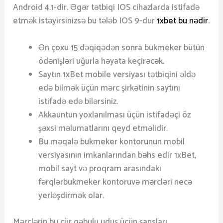
Android 4.1-dir. Əgər tətbiqi IOS cihazlarda istifadə
etmək istəyirsinizsə bu tələb IOS 9-dur
1xbet bu nədir
.
Ən çoxu 15 dəqiqədən sonra bukmeker bütün
ödənişləri uğurla həyata keçirəcək.
Saytın 1xBet mobile versiyası tətbiqini əldə
edə bilmək üçün mərc şirkətinin saytını
istifadə edə bilərsiniz.
Akkauntun yoxlanılması üçün istifadəçi öz
şəxsi məlumatlarını qeyd etməlidir.
Bu məqalə bukmeker kontorunun mobil
versiyasının imkanlarından bəhs edir 1xBet,
mobil sayt və proqram arasındakı
fərqlərbukmeker kontoruvə mərcləri necə
yerləşdirmək olar.
Mərclərin bu cür qəbulu uduş üçün şansları