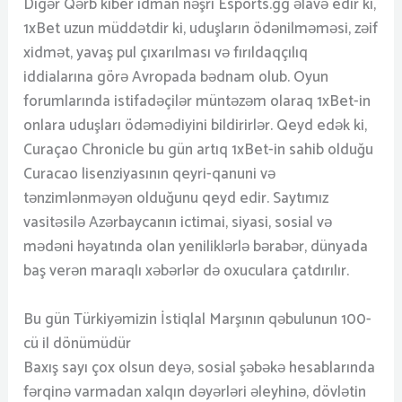
Digər Qərb kiber idman nəşri Esports.gg əlavə edir ki,
1xBet uzun müddətdir ki, uduşların ödənilməməsi, zəif
xidmət, yavaş pul çıxarılması və fırıldaqçılıq
iddialarına görə Avropada bədnam olub. Oyun
forumlarında istifadəçilər müntəzəm olaraq 1xBet-in
onlara uduşları ödəmədiyini bildirirlər. Qeyd edək ki,
Curaçao Chronicle bu gün artıq 1xBet-in sahib olduğu
Curacao lisenziyasının qeyri-qanuni və
tənzimlənməyən olduğunu qeyd edir. Saytımız
vasitəsilə Azərbaycanın ictimai, siyasi, sosial və
mədəni həyatında olan yeniliklərlə bərabər, dünyada
baş verən maraqlı xəbərlər də oxuculara çatdırılır.
Bu gün Türkiyəmizin İstiqlal Marşının qəbulunun 100-
cü il dönümüdür
Baxış sayı çox olsun deyə, sosial şəbəkə hesablarında
fərqinə varmadan xalqın dəyərləri əleyhinə, dövlətin