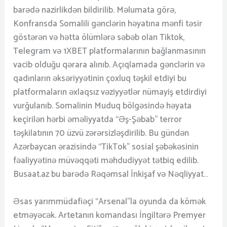
barədə nazirlikdən bildirilib. Məlumata görə,
Konfransda Somalili gənclərin həyatına mənfi təsir
göstərən və hətta ölümlərə səbəb olan Tiktok,
Telegram və 1XBET platformalarının bağlanmasının
vacib olduğu qərara alınıb. Açıqlamada gənclərin və
qadınların əksəriyyətinin çoxluq təşkil etdiyi bu
platformaların əxlaqsız vəziyyətlər nümayiş etdirdiyi
vurğulanıb. Somalinin Muduq bölgəsində həyata
keçirilən hərbi əməliyyatda “Əş-Şəbab” terror
təşkilatının 70 üzvü zərərsizləşdirilib. Bu gündən
Azərbaycan ərazisində “TikTok” sosial şəbəkəsinin
fəaliyyətinə müvəqqəti məhdudiyyət tətbiq edilib.
Busaat.az bu barədə Rəqəmsal İnkişaf və Nəqliyyat…
Əsas yarımmüdafiəçi “Arsenal”la oyunda da kömək
etməyəcək. Artetanın komandası İngiltərə Premyer