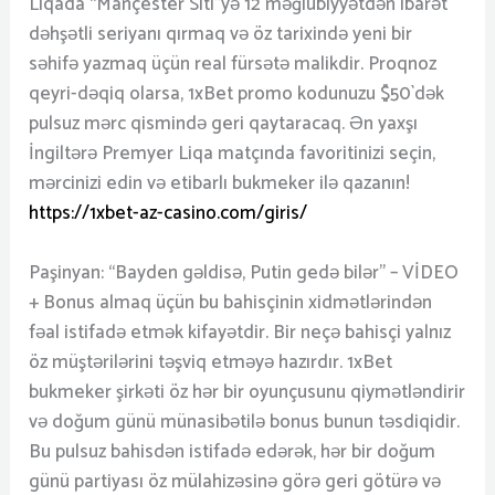
Liqada “Mançester Siti”yə 12 məğlubiyyətdən ibarət
dəhşətli seriyanı qırmaq və öz tarixində yeni bir
səhifə yazmaq üçün real fürsətə malikdir. Proqnoz
qeyri-dəqiq olarsa, 1xBet promo kodunuzu $50`dək
pulsuz mərc qismində geri qaytaracaq. Ən yaxşı
İngiltərə Premyer Liqa matçında favoritinizi seçin,
mərcinizi edin və etibarlı bukmeker ilə qazanın!
https://1xbet-az-casino.com/giris/
Paşinyan: “Bayden gəldisə, Putin gedə bilər” – VİDEO
+ Bonus almaq üçün bu bahisçinin xidmətlərindən
fəal istifadə etmək kifayətdir. Bir neçə bahisçi yalnız
öz müştərilərini təşviq etməyə hazırdır. 1xBet
bukmeker şirkəti öz hər bir oyunçusunu qiymətləndirir
və doğum günü münasibətilə bonus bunun təsdiqidir.
Bu pulsuz bahisdən istifadə edərək, hər bir doğum
günü partiyası öz mülahizəsinə görə geri götürə və