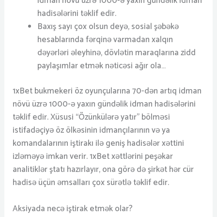
idman növü üzrə 1000-ə yaxın gündəlik idman
hadisələrini təklif edir.
Baxış sayı çox olsun deyə, sosial şəbəkə
hesablarında fərqinə varmadan xalqın
dəyərləri əleyhinə, dövlətin maraqlarına zidd
paylaşımlar etmək nəticəsi ağır ola…
1xBet bukmekeri öz oyunçularına 70-dən artıq idman
növü üzrə 1000-ə yaxın gündəlik idman hadisələrini
təklif edir. Xüsusi “Özünkülərə yatır” bölməsi
istifadəçiyə öz ölkəsinin idmançılarının və ya
komandalarının iştirakı ilə geniş hadisələr xəttini
izləməyə imkan verir. 1xBet xəttlərini peşəkar
analitiklər ştatı hazırlayır, ona görə də şirkət hər cür
hadisə üçün əmsalları çox sürətlə təklif edir.
Aksiyada necə iştirak etmək olar?