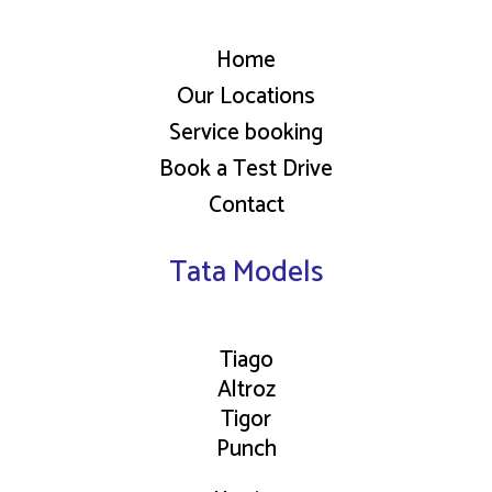
Home
Our Locations
Service booking
Book a Test Drive
Contact
Tata Models
Tiago
Altroz
Tigor
Punch