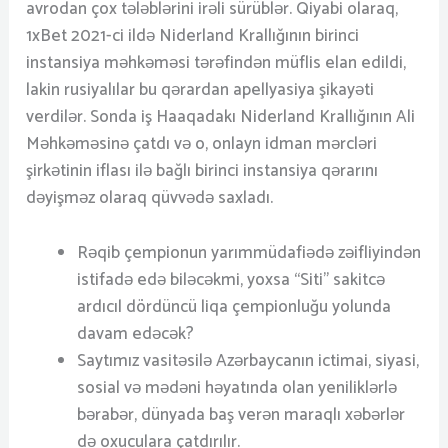
avrodan çox tələblərini irəli sürüblər. Qiyabi olaraq,
1xBet 2021-ci ildə Niderland Krallığının birinci
instansiya məhkəməsi tərəfindən müflis elan edildi,
lakin rusiyalılar bu qərardan apellyasiya şikayəti
verdilər. Sonda iş Haaqadakı Niderland Krallığının Ali
Məhkəməsinə çatdı və o, onlayn idman mərcləri
şirkətinin iflası ilə bağlı birinci instansiya qərarını
dəyişməz olaraq qüvvədə saxladı.
Rəqib çempionun yarımmüdafiədə zəifliyindən
istifadə edə biləcəkmi, yoxsa “Siti” sakitcə
ardıcıl dördüncü liqa çempionluğu yolunda
davam edəcək?
Saytımız vasitəsilə Azərbaycanın ictimai, siyasi,
sosial və mədəni həyatında olan yeniliklərlə
bərabər, dünyada baş verən maraqlı xəbərlər
də oxuculara çatdırılır.