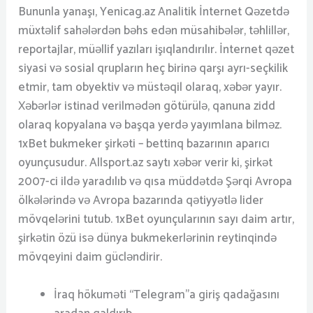
Bununla yanaşı, Yenicag.az Analitik İnternet Qəzetdə
müxtəlif sahələrdən bəhs edən müsahibələr, təhlillər,
reportajlar, müəllif yazıları işıqlandırılır. İnternet qəzet
siyasi və sosial qrupların heç birinə qarşı ayrı-seçkilik
etmir, tam obyektiv və müstəqil olaraq, xəbər yayır.
Xəbərlər istinad verilmədən götürülə, qanuna zidd
olaraq kopyalana və başqa yerdə yayımlana bilməz.
1xBet bukmeker şirkəti – bettinq bazarının aparıcı
oyunçusudur. Allsport.az saytı xəbər verir ki, şirkət
2007-ci ildə yaradılıb və qısa müddətdə Şərqi Avropa
ölkələrində və Avropa bazarında qətiyyətlə lider
mövqelərini tutub. 1xBet oyunçularının sayı daim artır,
şirkətin özü isə dünya bukmekerlərinin reytinqində
mövqeyini daim gücləndirir.
İraq hökuməti “Telegram”a giriş qadağasını