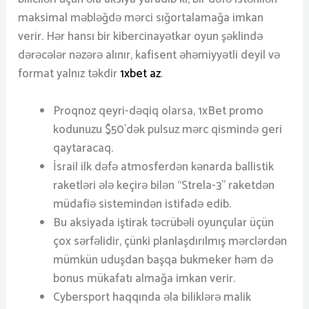
maksimal məbləğdə mərci sığortalamağa imkan
verir. Hər hansı bir kibercinayətkar oyun şəklində
dərəcələr nəzərə alınır, kafisent əhəmiyyətli deyil və
format yalnız təkdir
1xbet az
.
Proqnoz qeyri-dəqiq olarsa, 1xBet promo
kodunuzu $50`dək pulsuz mərc qismində geri
qaytaracaq.
İsrail ilk dəfə atmosferdən kənarda ballistik
raketləri ələ keçirə bilən “Strela-3” raketdən
müdafiə sistemindən istifadə edib.
Bu aksiyada iştirak təcrübəli oyunçular üçün
çox sərfəlidir, çünki planlaşdırılmış mərclərdən
mümkün uduşdan başqa bukmeker həm də
bonus mükafatı almağa imkan verir.
Cybersport haqqında əla biliklərə malik