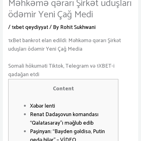
Məhkəmə qərarı Şirkət uduşları
ödəmir Yeni Çağ Medi
/
1xbet qeydiyyat
/ By
Rohit Sukhwani
1xBet bankrot elan edildi: Məhkəmə qərarı Şirkət
uduşları ödəmir Yeni Çağ Media
Somali hökuməti Tiktok, Telegram və 1XBET-i
qadağan etdi
Content
Xəbər lenti
Renat Dadaşovun komandası
“Qalatasaray”ı məğlub edib
Paşinyan: “Bayden gəldisə, Putin
gedə bilər” – VİDEO