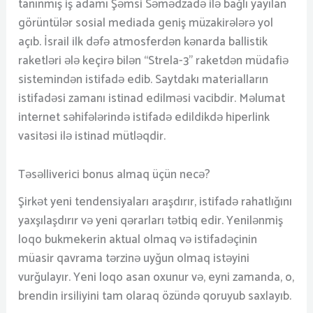
tanınmış iş adamı Şəmsi Səmədzadə ilə bağlı yayılan
görüntülər sosial mediada geniş müzakirələrə yol
açıb. İsrail ilk dəfə atmosferdən kənarda ballistik
raketləri ələ keçirə bilən “Strela-3” raketdən müdafiə
sistemindən istifadə edib. Saytdakı materialların
istifadəsi zamanı istinad edilməsi vacibdir. Məlumat
internet səhifələrində istifadə edildikdə hiperlink
vasitəsi ilə istinad mütləqdir.
Təsəlliverici bonus almaq üçün necə?
Şirkət yeni tendensiyaları araşdırır, istifadə rahatlığını
yaxşılaşdırır və yeni qərarları tətbiq edir. Yenilənmiş
loqo bukmekerin aktual olmaq və istifadəçinin
müasir qavrama tərzinə uyğun olmaq istəyini
vurğulayır. Yeni loqo asan oxunur və, eyni zamanda, o,
brendin irsiliyini tam olaraq özündə qoruyub saxlayıb.