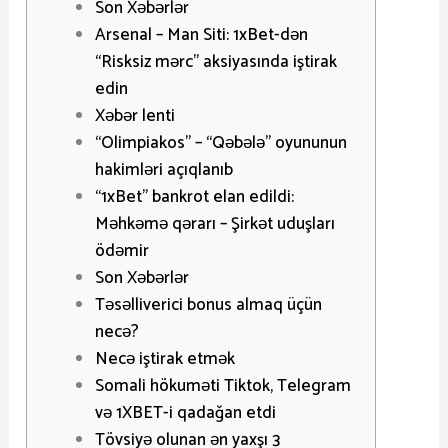
Son Xəbərlər
Arsenal – Man Siti: 1xBet-dən
“Risksiz mərc” aksiyasında iştirak
edin
Xəbər lenti
“Olimpiakos” – “Qəbələ” oyununun
hakimləri açıqlanıb
“1xBet” bankrot elan edildi:
Məhkəmə qərarı – Şirkət uduşları
ödəmir
Son Xəbərlər
Təsəlliverici bonus almaq üçün
necə?
Necə iştirak etmək
Somali hökuməti Tiktok, Telegram
və 1XBET-i qadağan etdi
Tövsiyə olunan ən yaxşı 3