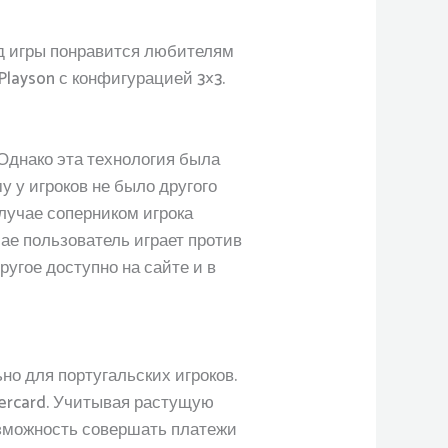
вид игры понравится любителям
Playson с конфигурацией 3×3.
Однако эта технология была
 у игроков не было другого
лучае соперником игрока
ае пользователь играет против
ругое доступно на сайте и в
но для португальских игроков.
tercard. Учитывая растущую
озможность совершать платежи