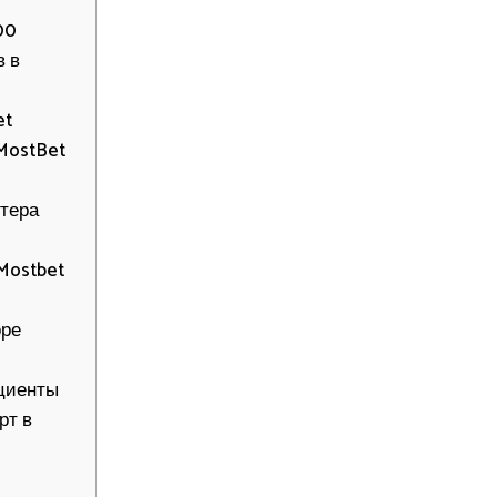
00
в в
et
 MostBet
тера
Mostbet
оре
ициенты
рт в