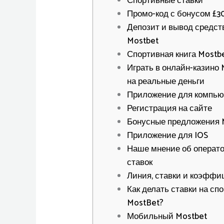
Спортивные ставки
Промо-код с бонусом £3
Депозит и вывод средст
Mostbet
Спортивная книга Mostb
Играть в онлайн-казино
на реальные деньги
Приложение для компью
Регистрация на сайте
Бонусные предложения 
Приложение для IOS
Наше мнение об операт
ставок
Линия, ставки и коэфф
Как делать ставки на спо
MostBet?
Мобильный Mostbet