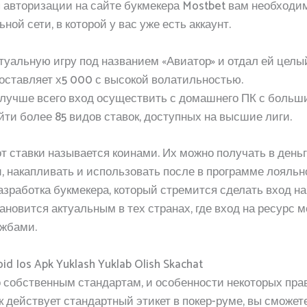
я авторизации на сайте букмекера Mostbet вам необход
ной сети, в которой у вас уже есть аккаунт.
уальную игру под названием «Авиатор» и отдал ей целый
оставляет х5 000 с высокой волатильностью.
 лучше всего вход осуществить с домашнего ПК с больш
йти более 85 видов ставок, доступных на высшие лиги.
т ставки называется коинами. Их можно получать в день
 накапливать и использовать после в программе лояльно
зработка букмекера, который стремится сделать вход на
новится актуальным в тех странах, где вход на ресурс 
ужбами.
oid Ios Apk Yuklash Yuklab Olish Skachat
 собственным стандартам, и особенности некоторых прав
ак действует стандартный этикет в покер-руме, вы сможет