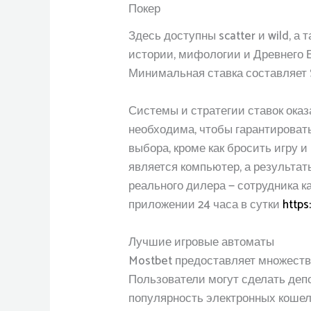
Покер
Здесь доступны scatter и wild, 
истории, мифологии и Древнего Е
Минимальная ставка составляет $
Системы и стратегии ставок ока
необходима, чтобы гарантировать
выбора, кроме как бросить игру
является компьютер, а результат
реального дилера — сотрудника ка
приложении 24 часа в сутки
https
Лучшие игровые автоматы
Mostbet предоставляет множество
Пользователи могут сделать деп
популярность электронных кошел