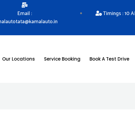
Email :
Timings : 10 
alautotata@kamalauto.in
Our Locations
Service Booking
Book A Test Drive