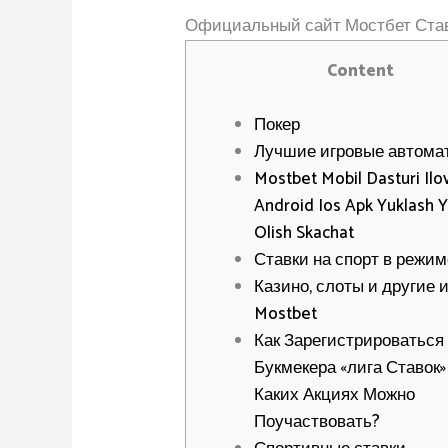
Официальный сайт Мостбет Став
Content
Покер
Лучшие игровые автома
Mostbet Mobil Dasturi Ilo
Android Ios Apk Yuklash 
Olish Skachat
Ставки на спорт в режим
Казино, слоты и другие 
Mostbet
Как Зарегистрироваться
Букмекера «лига Ставок»
Каких Акциях Можно
Поучаствовать?