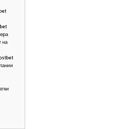
bet
bet
кера
r на
ostbet
мпании
атки