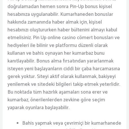
doğrulamadan hemen sonra Pin-Up bonus kişisel
hesabınıza uygulanabilir. Kumarhaneden bonuslar
hakkında zamanında haber almak için, kişisel
hesabınızı oluştururken haber bültenini almayı kabul
etmelisiniz. Pin Up online casino cömert bonusları ve
hediyeleri ile bilinir ve platformu düzenli olarak
kullanan ve bahis oynayan her kumarbaz bunu
kanıtlayabilir. Bonus alma fırsatından yararlanmak
isteyen yeni başlayanların ciddi bir çaba harcamasına
gerek yoktur. Siteyi aktif olarak kullanmak, bakiyeyi
yenilemek ve sitedeki bilgileri takip etmek yeterlidir.
Bu noktada tüm hazırlık aşamaları sona erer ve
kumarbaz, önerilenlerden zevkine göre seçim
yaparak oyunlara başlayabilir.
Bahis yapmak veya çevrimiçi bir kumarhanede