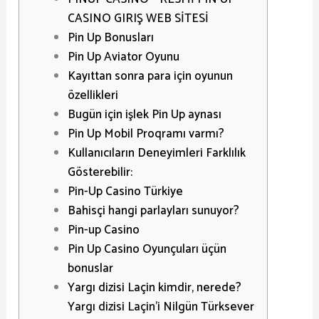
CASINO GIRIŞ WEB SİTESİ
Pin Up Bonusları
Pin Up Aviator Oyunu
Kayıttan sonra para için oyunun
özellikleri
Bugün için işlek Pin Up aynası
Pin Up Mobil Proqramı varmı?
Kullanıcıların Deneyimleri Farklılık
Gösterebilir:
Pin-Up Casino Türkiye
Bahisçi hangi parlayları sunuyor?
Pin-up Casino
Pin Up Casino Oyunçuları üçün
bonuslar
Yargı dizisi Laçin kimdir, nerede?
Yargı dizisi Laçin’i Nilgün Türksever