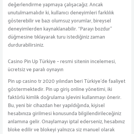
değerlendirme yapmaya çalışacağız. Ancak
unutulmamalıdır ki, kullanıcı deneyimleri farklılık
gösterebilir ve bazı olumsuz yorumlar, bireysel
deneyimlerden kaynaklanabilir. “Parayı bozdur”
düğmesine tıklayarak turu istediğiniz zaman
durdurabilirsiniz.
Casino Pin Up Türkiye – resmi sitenin incelemesi,
ücretsiz ve paralı oynayın
Pin up casino tr 2020 yılından beri Türkiye’de faaliyet
göstermektedir. Pin up giriş online yönetimi, iki
faktörlü kimlik doğrulama işlevini kullanmayı önerir.
Bu, yeni bir cihazdan her yapıldığında, kişisel
hesabınıza girilmesi konusunda bilgilendirileceğiniz
anlamına gelir. Onaylamayı iptal ederseniz, hesabınız
bloke edilir ve blokeyi yalnızca siz manuel olarak