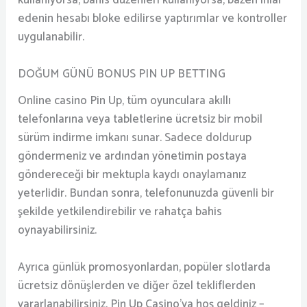
kullanıyorsa, bahis düzenleri kullanıyorsa, bazen ihlal
edenin hesabı bloke edilirse yaptırımlar ve kontroller
uygulanabilir.
DOĞUM GÜNÜ BONUS PIN UP BETTING
Online casino Pin Up, tüm oyunculara akıllı
telefonlarına veya tabletlerine ücretsiz bir mobil
sürüm indirme imkanı sunar. Sadece doldurup
göndermeniz ve ardından yönetimin postaya
göndereceği bir mektupla kaydı onaylamanız
yeterlidir. Bundan sonra, telefonunuzda güvenli bir
şekilde yetkilendirebilir ve rahatça bahis
oynayabilirsiniz.
Ayrıca günlük promosyonlardan, popüler slotlarda
ücretsiz dönüşlerden ve diğer özel tekliflerden
yararlanabilirsiniz. Pin Up Casino’ya hoş geldiniz –