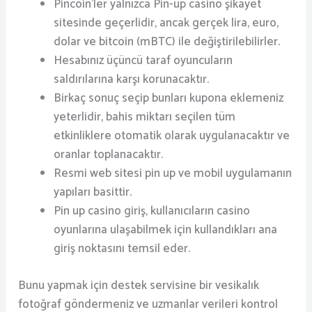
Pincoin’ler yalnızca Pin-up casino şikayet
sitesinde geçerlidir, ancak gerçek lira, euro,
dolar ve bitcoin (mBTC) ile değiştirilebilirler.
Hesabınız üçüncü taraf oyuncuların
saldırılarına karşı korunacaktır.
Birkaç sonuç seçip bunları kupona eklemeniz
yeterlidir, bahis miktarı seçilen tüm
etkinliklere otomatik olarak uygulanacaktır ve
oranlar toplanacaktır.
Resmi web sitesi pin up ve mobil uygulamanın
yapıları basittir.
Pin up casino giriş, kullanıcıların casino
oyunlarına ulaşabilmek için kullandıkları ana
giriş noktasını temsil eder.
Bunu yapmak için destek servisine bir vesikalık
fotoğraf göndermeniz ve uzmanlar verileri kontrol