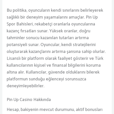
Bu politika, oyuncuların kendi sınırlarını belirleyerek
sağlıklı bir deneyim yaşamalarını amaçlar. Pin Up
Spor Bahisleri, rekabetçi oranlarla oyuncularına
kazanç fırsatları sunar. Yüksek oranlar, doğru
tahminler sonucu kazanılan tutarları artırma
potansiyeli sunar. Oyuncular, kendi stratejilerini
oluşturarak kazançlarını artırma şansına sahip olurlar.
Lisanslı bir platform olarak faaliyet gösterir ve Türk
kullanıcılarının kişisel ve finansal bilgilerini koruma
altına alır. Kullanıcılar, güvende olduklarını bilerek
platformun sunduğu eğlenceyi sorunsuzca
deneyimleyebilirler.
Pin Up Casino Hakkında
Hesap, bakiyenin mevcut durumunu, aktif bonusları