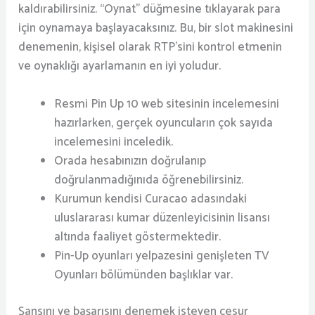
kaldırabilirsiniz. “Oynat” düğmesine tıklayarak para
için oynamaya başlayacaksınız. Bu, bir slot makinesini
denemenin, kişisel olarak RTP’sini kontrol etmenin
ve oynaklığı ayarlamanın en iyi yoludur.
Resmi Pin Up 10 web sitesinin incelemesini
hazırlarken, gerçek oyuncuların çok sayıda
incelemesini inceledik.
Orada hesabınızın doğrulanıp
doğrulanmadığınıda öğrenebilirsiniz.
Kurumun kendisi Curacao adasındaki
uluslararası kumar düzenleyicisinin lisansı
altında faaliyet göstermektedir.
Pin-Up oyunları yelpazesini genişleten TV
Oyunları bölümünden başlıklar var.
Şansını ve başarısını denemek isteyen cesur