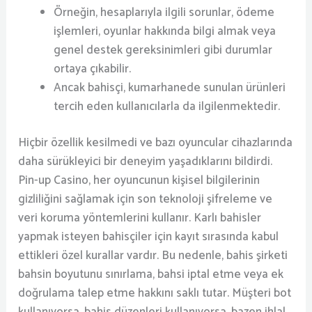
Örneğin, hesaplarıyla ilgili sorunlar, ödeme
işlemleri, oyunlar hakkında bilgi almak veya
genel destek gereksinimleri gibi durumlar
ortaya çıkabilir.
Ancak bahisçi, kumarhanede sunulan ürünleri
tercih eden kullanıcılarla da ilgilenmektedir.
Hiçbir özellik kesilmedi ve bazı oyuncular cihazlarında
daha sürükleyici bir deneyim yaşadıklarını bildirdi.
Pin-up Casino, her oyuncunun kişisel bilgilerinin
gizliliğini sağlamak için son teknoloji şifreleme ve
veri koruma yöntemlerini kullanır. Karlı bahisler
yapmak isteyen bahisçiler için kayıt sırasında kabul
ettikleri özel kurallar vardır. Bu nedenle, bahis şirketi
bahsin boyutunu sınırlama, bahsi iptal etme veya ek
doğrulama talep etme hakkını saklı tutar. Müşteri bot