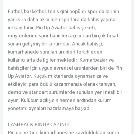
Futbol, basketbol, tenis gibi popüler spor dallarının
yanı sıra daha az bilinen sporlara da bahis yapma
imkanı tanır. Pin Up Aviator bahis şirketi,
müşterilerine spor bahisleri açısından birçok fırsat
sunan gelişmiş bir kurumdur. Ancak bahisçi,
kumarhanede sunulan ürünleri tercih eden
kullanıcılarla da ilgilenmektedir. Kumarbazlar ve
bahisçiler için uygun evrensel ürünlerden biri de Pin-
Up Aviator. Küçük miktarlarda oynamanıza ve
etkileyici para ödülü kazanmanıza olanak tanıyan,
demo ve standart sürümlerde sunulan yeni nesil bir
oyun. Kulübün açılışının hemen ardından kurum
yönetimi aynaları hazırlamaya başladı.
CASHBACK PINUP CAZINO
Pin up betting kumarhanesine kaydolduktan sonra,