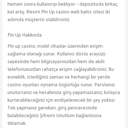
hemen sonra kullanıcıyı bekliyor – depozitoda birkaç
kat artış. Resmi Pin Up casino web bahis sitesi iki
adımda müşterisi olabilirsiniz.
Pin Up Hakkında
Pin up casino, mobil cihazlar üzerinden erişim
sağlama olanağı sunar. Kullanıcı dostu arayüzü
sayesinde hem bilgisayarınızdan hem de akıllı
telefonunuzdan rahatça erişim sağlayabilirsiniz. Bu
esneklik, istediğiniz zaman ve herhangi bir yerde
casino oyunları oynama özgürlüğü sunar. Parolanızı
unutursanız ve hesabınıza giriş yapamazsanız, kolayca
kurtarabileceğiniz için endişelenecek bir şey yoktur.
Tek yapmanız gereken, giriş penceresinde
bulabileceğiniz Şifremi Unuttum bağlantısına
tıklamak.