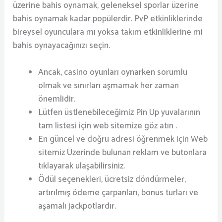
üzerine bahis oynamak, geleneksel sporlar üzerine
bahis oynamak kadar popülerdir. PvP etkinliklerinde
bireysel oyunculara mı yoksa takım etkinliklerine mi
bahis oynayacağınızı seçin.
Ancak, casino oyunları oynarken sorumlu
olmak ve sınırları aşmamak her zaman
önemlidir.
Lütfen üstlenebileceğimiz Pin Up yuvalarının
tam listesi için web sitemize göz atın .
En güncel ve doğru adresi öğrenmek için Web
sitemiz Üzerinde bulunan reklam ve butonlara
tıklayarak ulaşabilirsiniz.
Ödül seçenekleri, ücretsiz döndürmeler,
artırılmış ödeme çarpanları, bonus turları ve
aşamalı jackpotlardır.