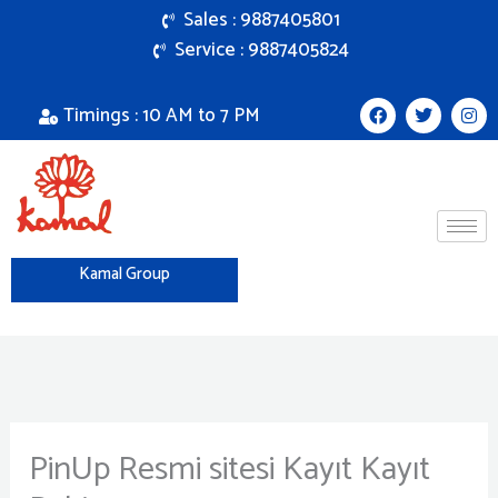
Skip
Sales : 9887405801
to
Service : 9887405824
content
F
T
I
Timings : 10 AM to 7 PM
a
w
n
c
i
s
e
t
t
b
t
a
o
e
g
o
r
r
k
a
m
Kamal Group
PinUp Resmi sitesi Kayıt Kayıt