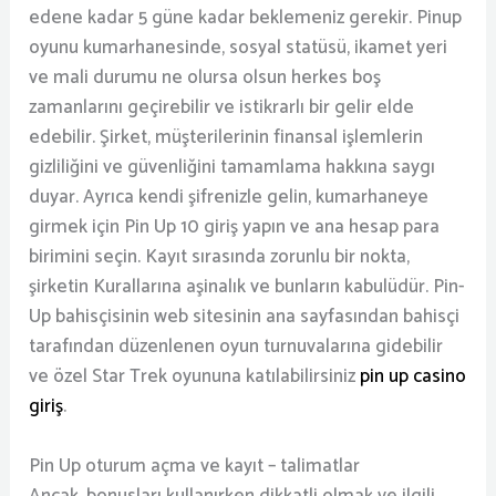
edene kadar 5 güne kadar beklemeniz gerekir. Pinup
oyunu kumarhanesinde, sosyal statüsü, ikamet yeri
ve mali durumu ne olursa olsun herkes boş
zamanlarını geçirebilir ve istikrarlı bir gelir elde
edebilir. Şirket, müşterilerinin finansal işlemlerin
gizliliğini ve güvenliğini tamamlama hakkına saygı
duyar. Ayrıca kendi şifrenizle gelin, kumarhaneye
girmek için Pin Up 10 giriş yapın ve ana hesap para
birimini seçin. Kayıt sırasında zorunlu bir nokta,
şirketin Kurallarına aşinalık ve bunların kabulüdür. Pin-
Up bahisçisinin web sitesinin ana sayfasından bahisçi
tarafından düzenlenen oyun turnuvalarına gidebilir
ve özel Star Trek oyununa katılabilirsiniz
pin up casino
giriş
.
Pin Up oturum açma ve kayıt – talimatlar
Ancak, bonusları kullanırken dikkatli olmak ve ilgili