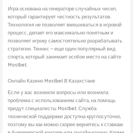
Игра основана на генераторе случайных чисел,
который гарантирует честность результатов.
Технология не позволяет вмешиваться в игровой
процесс, делает его максимально понятным и
позволяет игроку самостоятельно разрабатывать
стратегии. Теннис — еще один популярный вид
спорта, который занимает особое место на сайте
Mostbet.
Онлайн Казино Mostbet В Казахстане
Если у вас возникли вопросы или возникла
проблема с использованием сайта, на помощь
придут специалисты Mostbet. Служба
технической поддержки доступна круглосуточно,
поэтому вы как можно скорее вернетесь к ставкам
в букмекерской конторе или онлайн-казино. Кроме