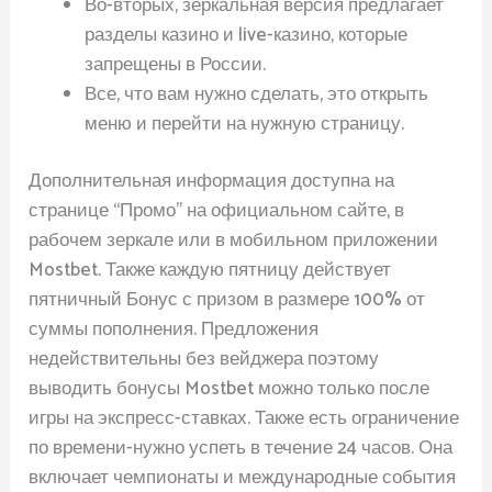
Во-вторых, зеркальная версия предлагает
разделы казино и live-казино, которые
запрещены в России.
Все, что вам нужно сделать, это открыть
меню и перейти на нужную страницу.
Дополнительная информация доступна на
странице “Промо” на официальном сайте, в
рабочем зеркале или в мобильном приложении
Mostbet. Также каждую пятницу действует
пятничный Бонус с призом в размере 100% от
суммы пополнения. Предложения
недействительны без вейджера поэтому
выводить бонусы Mostbet можно только после
игры на экспресс-ставках. Также есть ограничение
по времени-нужно успеть в течение 24 часов. Она
включает чемпионаты и международные события