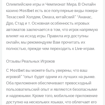
Олимпийские игры и Чемпионат Мира. В Онлайн
казино Mostbet есть все популярные виды покера-
Техасский Холдем, Омаха, китайский” “Ананас,
Дро, Стад и т. Основная особенность игровых
автоматов заключается в том, что игрок напрямую
влияет на исход игры. Правила игр доступны
онлайн, мы рекомендуем Вам прочитать их
полностью, прежде чем переходить к Live-играм.
Отзывы Реальных Игроков
С Mostbet вы можете быть уверены, что ваш
игровой” “опыт будет одним из лучших на рынке.
Оба приложения обеспечивают превосходный
пользовательский опыт и являются безопасными
и надежными. Кроме того, мобильное приложение
доступно на нескольких языках, что облегчает его