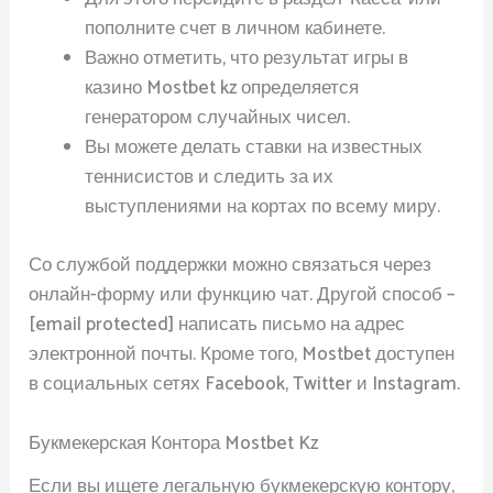
пополните счет в личном кабинете.
Важно отметить, что результат игры в
казино Mostbet kz определяется
генератором случайных чисел.
Вы можете делать ставки на известных
теннисистов и следить за их
выступлениями на кортах по всему миру.
Со службой поддержки можно связаться через
онлайн-форму или функцию чат. Другой способ –
[email protected] написать письмо на адрес
электронной почты. Кроме того, Mostbet доступен
в социальных сетях Facebook, Twitter и Instagram.
Букмекерская Контора Mostbet Kz
Если вы ищете легальную букмекерскую контору,