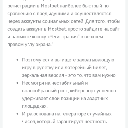
регистрации в Mostbet наиболее быстрый по
сравнению с предыдущими и осуществляется
через аккаунты социальных сетей. Для того, чтобы
создать аккаунт в Mostbet, просто зайдите на сайт
и нажмите кнопку «Регистрация” в верхнем
правом углу экрана.”
Поэтому если вы ищете захватывающую
игру в рулетку или лотерейный билет,
зеркальная версия – это то, что вам нужно.
Несмотря на нестабильный и
волнообразный рост, киберспорт успешно
удерживает свои позиции на азартных
площадках.
Игра основана на генераторе случайных
чисел, который гарантирует честность