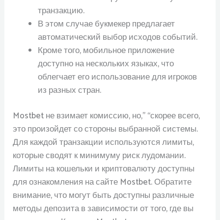
транзакцию.
В этом случае букмекер предлагает
автоматический выбор исходов событий.
Кроме того, мобильное приложение
доступно на нескольких языках, что
облегчает его использование для игроков
из разных стран.
Mostbet не взимает комиссию, но,” “скорее всего,
это произойдет со стороны выбранной системы.
Для каждой транзакции используются лимиты,
которые сводят к минимуму риск лудомании.
Лимиты на кошельки и криптовалюту доступны
для ознакомления на сайте Mostbet. Обратите
внимание, что могут быть доступны различные
методы депозита в зависимости от того, где вы