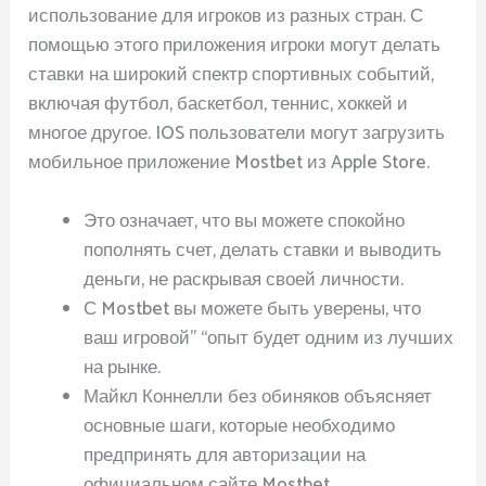
использование для игроков из разных стран. С
помощью этого приложения игроки могут делать
ставки на широкий спектр спортивных событий,
включая футбол, баскетбол, теннис, хоккей и
многое другое. IOS пользователи могут загрузить
мобильное приложение Mostbet из Apple Store.
Это означает, что вы можете спокойно
пополнять счет, делать ставки и выводить
деньги, не раскрывая своей личности.
С Mostbet вы можете быть уверены, что
ваш игровой” “опыт будет одним из лучших
на рынке.
Майкл Коннелли без обиняков объясняет
основные шаги, которые необходимо
предпринять для авторизации на
официальном сайте Mostbet.