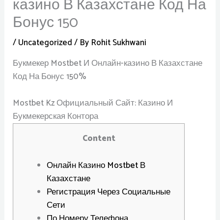
казино В Казахстане Код На
Бонус 150
/
Uncategorized
/ By
Rohit Sukhwani
Букмекер Mostbet И Онлайн-казино В Казахстане
Код На Бонус 150%
Mostbet Kz Официальный Сайт: Казино И
Букмекерская Контора
Content
Онлайн Казино Mostbet В
Казахстане
Регистрация Через Социальные
Сети
По Номеру Телефона