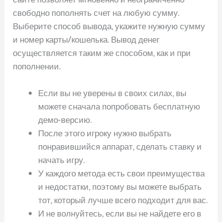
сайте позволяет мгновенно и неограниченно
свободно пополнять счет на любую сумму.
Выберите способ вывода, укажите нужную сумму
и номер карты/кошелька. Вывод денег
осуществляется таким же способом, как и при
пополнении.
Если вы не уверены в своих силах, вы
можете сначала попробовать бесплатную
демо-версию.
После этого игроку нужно выбрать
понравившийся аппарат, сделать ставку и
начать игру.
У каждого метода есть свои преимущества
и недостатки, поэтому вы можете выбрать
тот, который лучше всего подходит для вас.
И не волнуйтесь, если вы не найдете его в