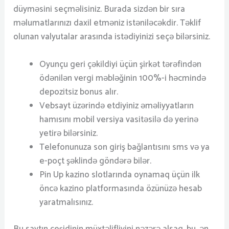
düyməsini seçməlisiniz. Burada sizdən bir sıra
məlumatlarınızı daxil etməniz istəniləcəkdir. Təklif
olunan valyutalar arasında istədiyinizi seçə bilərsiniz.
Oyunçu geri çəkildiyi üçün şirkət tərəfindən
ödənilən vergi məbləğinin 100%-i həcmində
depozitsiz bonus alır.
Vebsayt üzərində etdiyiniz əməliyyatların
hamısını mobil versiya vasitəsilə də yerinə
yetirə bilərsiniz.
Telefonunuza son giriş bağlantısını sms və ya
e-poçt şəklində göndərə bilər.
Pin Up kazino slotlarında oynamaq üçün ilk
öncə kazino platformasında özünüzə hesab
yaratmalısınız.