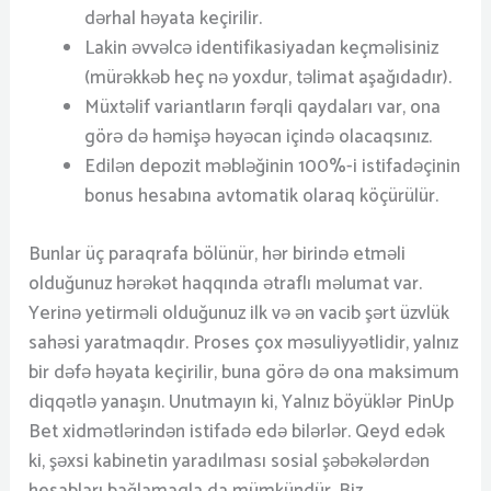
dərhal həyata keçirilir.
Lakin əvvəlcə identifikasiyadan keçməlisiniz
(mürəkkəb heç nə yoxdur, təlimat aşağıdadır).
Müxtəlif variantların fərqli qaydaları var, ona
görə də həmişə həyəcan içində olacaqsınız.
Edilən depozit məbləğinin 100%-i istifadəçinin
bonus hesabına avtomatik olaraq köçürülür.
Bunlar üç paraqrafa bölünür, hər birində etməli
olduğunuz hərəkət haqqında ətraflı məlumat var.
Yerinə yetirməli olduğunuz ilk və ən vacib şərt üzvlük
sahəsi yaratmaqdır. Proses çox məsuliyyətlidir, yalnız
bir dəfə həyata keçirilir, buna görə də ona maksimum
diqqətlə yanaşın. Unutmayın ki, Yalnız böyüklər PinUp
Bet xidmətlərindən istifadə edə bilərlər. Qeyd edək
ki, şəxsi kabinetin yaradılması sosial şəbəkələrdən
hesabları bağlamaqla da mümkündür. Biz