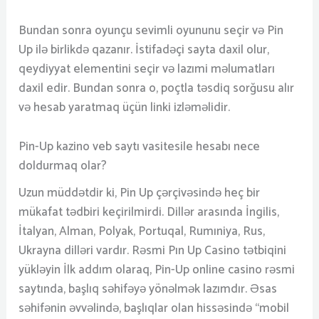
Bundan sonra oyunçu sevimli oyununu seçir və Pin
Up ilə birlikdə qazanır. İstifadəçi sayta daxil olur,
qeydiyyat elementini seçir və lazımi məlumatları
daxil edir. Bundan sonra o, poçtla təsdiq sorğusu alır
və hesab yaratmaq üçün linki izləməlidir.
Pin-Up kazino veb saytı vasitesile hesabı nece
doldurmaq olar?
Uzun müddətdir ki, Pin Up çərçivəsində heç bir
mükafat tədbiri keçirilmirdi. Dillər arasında İngilis,
İtalyan, Alman, Polyak, Portuqal, Rumıniya, Rus,
Ukrayna dilləri vardır. Rəsmi Pın Up Casino tətbiqini
yükləyin İlk addım olaraq, Pin-Up online casino rəsmi
saytında, başlıq səhifəyə yönəlmək lazımdır. Əsas
səhifənin əvvəlində, başlıqlar olan hissəsində “mobil