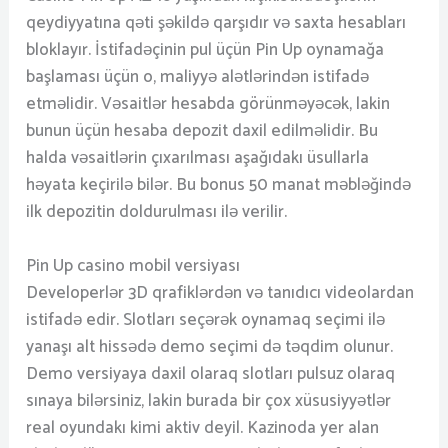
qeydiyyatına qəti şəkildə qarşıdır və saxta hesabları
bloklayır. İstifadəçinin pul üçün Pin Up oynamağa
başlaması üçün o, maliyyə alətlərindən istifadə
etməlidir. Vəsaitlər hesabda görünməyəcək, lakin
bunun üçün hesaba depozit daxil edilməlidir. Bu
halda vəsaitlərin çıxarılması aşağıdakı üsullarla
həyata keçirilə bilər. Bu bonus 50 manat məbləğində
ilk depozitin doldurulması ilə verilir.
Pin Up casino mobil versiyası
Developerlər 3D qrafiklərdən və tanıdıcı videolardan
istifadə edir. Slotları seçərək oynamaq seçimi ilə
yanaşı alt hissədə demo seçimi də təqdim olunur.
Demo versiyaya daxil olaraq slotları pulsuz olaraq
sınaya bilərsiniz, lakin burada bir çox xüsusiyyətlər
real oyundakı kimi aktiv deyil. Kazinoda yer alan