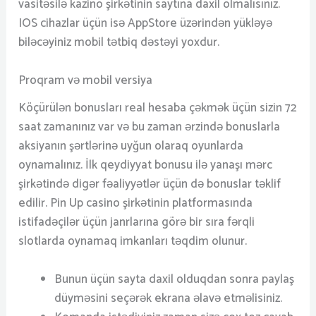
vasitəsilə kazino şirkətinin saytına daxil olmalısınız.
IOS cihazlar üçün isə AppStore üzərindən yükləyə
biləcəyiniz mobil tətbiq dəstəyi yoxdur.
Proqram və mobil versiya
Köçürülən bonusları real hesaba çəkmək üçün sizin 72
saat zamanınız var və bu zaman ərzində bonuslarla
aksiyanın şərtlərinə uyğun olaraq oyunlarda
oynamalınız. İlk qeydiyyat bonusu ilə yanaşı mərc
şirkətində digər fəaliyyətlər üçün də bonuslar təklif
edilir. Pin Up casino şirkətinin platformasında
istifadəçilər üçün janrlarına görə bir sıra fərqli
slotlarda oynamaq imkanları təqdim olunur.
Bunun üçün sayta daxil olduqdan sonra paylaş
düyməsini seçərək ekrana əlavə etməlisiniz.