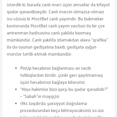
istərdik ki, burada canlı mərc üçün əmsallar da kifayət
qədər qənaətbəxşdir. Canlı mərcin olmazsa-olmazı
isə sözsüz ki MostBet canlı yayımdır. Bu bukmeker
kontorunda MostBet canlı yayım vasitəsi ilə bir çox
antrenman hadisəsinə canlı şəkildə baxmaq
mümkündür. Canlı şəkildə izləməkdən əlavə “qrafika”
ilə də oyunun gedişatına baxıb, gedişata uyğun
mərclər tərtib etmək mümkündür.
PinUp hesabının bağlanması ən vacib
tətbiqlərdən biridir, çünki geri qayıtmamaq
üçün hesabımızı bağlaya bilərsiniz.
“Niyə hakimlər bizə qarşı bu qədər qərəzlidir?”
– “Sabah”ın məşqçisi
Əks təqdirdə, şəxsiyyət doğrulama
prosedurundan keçə bilməyəcəksiniz və üzv