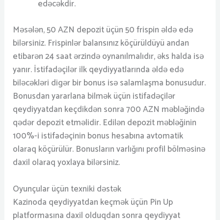
edəcəkdir.
Məsələn, 50 AZN depozit üçün 50 frispin əldə edə
bilərsiniz. Frispinlər balansınız köçürüldüyü andan
etibarən 24 saat ərzində oynanılmalıdır, əks halda isə
yanır. İstifadəçilər ilk qeydiyyatlarında əldə edə
biləcəkləri digər bir bonus isə salamlaşma bonusudur.
Bonusdan yararlana bilmək üçün istifadəçilər
qeydiyyatdan keçdikdən sonra 700 AZN məbləğində
qədər depozit etməlidir. Edilən depozit məbləğinin
100%-i istifadəçinin bonus hesabına avtomatik
olaraq köçürülür. Bonusların varlığını profil bölməsinə
daxil olaraq yoxlaya bilərsiniz.
Oyunçular üçün texniki dəstək
Kazinoda qeydiyyatdan keçmək üçün Pin Up
platformasına daxil olduqdan sonra qeydiyyat