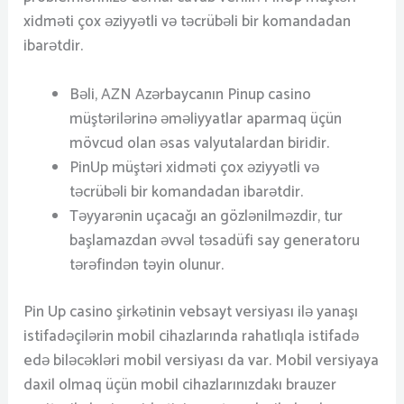
xidməti çox əziyyətli və təcrübəli bir komandadan
ibarətdir.
Bəli, AZN Azərbaycanın Pinup casino
müştərilərinə əməliyyatlar aparmaq üçün
mövcud olan əsas valyutalardan biridir.
PinUp müştəri xidməti çox əziyyətli və
təcrübəli bir komandadan ibarətdir.
Təyyarənin uçacağı an gözlənilməzdir, tur
başlamazdan əvvəl təsadüfi say generatoru
tərəfindən təyin olunur.
Pin Up casino şirkətinin vebsayt versiyası ilə yanaşı
istifadəçilərin mobil cihazlarında rahatlıqla istifadə
edə biləcəkləri mobil versiyası da var. Mobil versiyaya
daxil olmaq üçün mobil cihazlarınızdakı brauzer