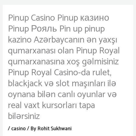
Pinup Casino Pinup казино
Pinup Рояль Pin up pinup
kazino Azərbaycanın ən yaxşı
qumarxanası olan Pinup Royal
qumarxanasına xoş gəlmisiniz
Pinup Royal Casino-da rulet,
blackjack və slot maşınları ilə
oynana bilən canlı oyunlar və
real vaxt kursorları tapa
bilərsiniz
/
casino
/ By
Rohit Sukhwani