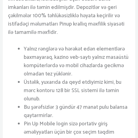
imkanları ilə təmin edilmişdir. Depozitlər və geri
çəkilmələr 100% təhlükəsizliklə həyata keçirilir və
istifadəçi məlumatları Pinup krallıq məxfilik siyasəti
ilə tamamilə məxfidir.
Yalnız rənglərə və hərəkət edən elementlərə
baxmayaraq, kazino veb-saytı yalnız masaüstü
kompüterlərdə və mobil cihazlarda gecikmə
olmadan tez yüklənir.
Üstəlik, yuxarıda da qeyd etdiyimiz kimi, bu
mərc kontoru 128 bir SSL sistemi ilə təmin
olunub.
Bu şərəfsizlər 3 gündür 47 manat pulu balansa
qaytarmirlar.
Pin Up Mobile login sizə portativ giriş
əməliyyatları üçün bir çox seçim təqdim