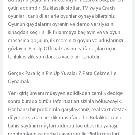
Bu saytın çeşidinin müxtəlifliyini nəzərə alsaq, bu, ən
çətin addımdır. Siz klassik slotlar, TV və ya Crach
oyunları, canlı dilerlərlə oyunlar oynaya bilərsiniz.
Oyunun qaydalarını öyrənin və demo versiyasını
sınaqdan keçirin. İlk fırlanmaya başlayın və ya oyun
masasına qoşulun, ilk mərcinizi qoyun və uduşlarınızı
gözləyin. Pin Up Official Casino istifadəçiləri üçün
təhlükəsizlik son dərəcə vacib bir cəhətdir.
Gerçek Para Için Pin Up Yuvaları? Para Çekme Ile
Oynamak
Yeni giriş ünvanı müəyyən edildikdən cəmi 5 dəqiqə
sonra burada bütün təfərrüatları sizinlə bölüşəcəyik.
Hər hansı bir problemlə qarşılaşsanız, real vaxt dəstək
düyməsi sizdən bir klik məsafədədir. Beləliklə, canlı
bahis saytının müştəri xidməti təcrübəsi ilə yanaşı,
problemlərinizə dərhal cavab verilir. PinUp müştəri