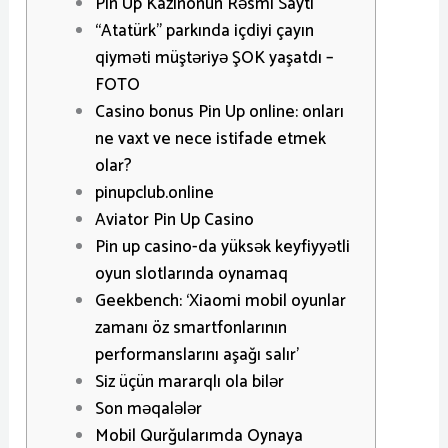
Pin Up Kazinonun Rəsmi Saytı
“Atatürk” parkında içdiyi çayın
qiyməti müştəriyə ŞOK yaşatdı –
FOTO
Casino bonus Pin Up online: onları
ne vaxt ve nece istifade etmek
olar?
pinupclub.online
Aviator Pin Up Casino
Pin up casino-da yüksək keyfiyyətli
oyun slotlarında oynamaq
Geekbench: ‘Xiaomi mobil oyunlar
zamanı öz smartfonlarının
performanslarını aşağı salır’
Siz üçün mararqlı ola bilər
Son məqalələr
Mobil Qurğularımda Oynaya