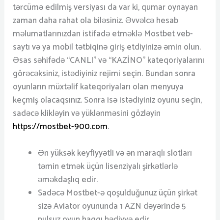
tərcümə edilmiş versiyası da var ki, qumar oynayan
zaman daha rahat ola biləsiniz. Əvvəlcə hesab
məlumatlarınızdan istifadə etməklə Mostbet veb-
saytı və ya mobil tətbiqinə giriş etdiyinizə əmin olun.
Əsas səhifədə “CANLI” və “KAZİNO” kateqoriyalarını
görəcəksiniz, istədiyiniz rejimi seçin. Bundan sonra
oyunların müxtəlif kateqoriyaları olan menyuya
keçmiş olacaqsınız. Sonra isə istədiyiniz oyunu seçin,
sadəcə klikləyin və yüklənməsini gözləyin
https://mostbet-900.com
.
Ən yüksək keyfiyyətli və ən maraqlı slotları
təmin etmək üçün lisenziyalı şirkətlərlə
əməkdaşlıq edir.
Sadəcə Mostbet-ə qoşulduğunuz üçün şirkət
sizə Aviator oyununda 1 AZN dəyərində 5
pulsuz oyun haqqı hədiyyə edir.