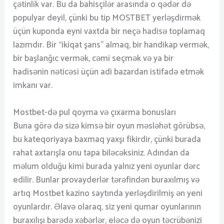
çətinlik var. Bu da bahisçilər arasında o qədər də
populyar deyil, çünki bu tip MOSTBET yerləşdirmək
üçün kuponda eyni vaxtda bir neçə hadisə toplamaq
lazımdır. Bir “ikiqat şans” almaq, bir handikap vermək,
bir başlanğıc vermək, cəmi seçmək və ya bir
hadisənin nəticəsi üçün adi bazardan istifadə etmək
imkanı var.
Mostbet-də pul qoyma və çıxarma bonusları
Buna görə də sizə kimsə bir oyun məsləhət görübsə,
bu kateqoriyaya baxmaq yaxşı fikirdir, çünki burada
rahat axtarışla onu tapa biləcəksiniz. Adından da
məlum olduğu kimi burada yalnız yeni oyunlar dərc
edilir. Bunlar provayderlər tərəfindən buraxılmış və
artıq Mostbet kazino saytında yerləşdirilmiş ən yeni
oyunlardır. Əlavə olaraq, siz yeni qumar oyunlarının
buraxılışı barədə xəbərlər, eləcə də oyun təcrübənizi