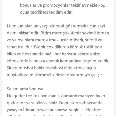
bonuslar və promosyonlar təklif etməklə xoş
oyun təcrübəsi təqdim edir.
Mümkün olan ən yaxşı xidməti göstərmək üçün sayt
daim inkişaf edir. Bizim mərc şirkətimiz sevimli idman
və ya oyunlara mərc etmək üçün etibarlı, sürətli və
rahat üsuldur. Biz bir çox dillərdə kömək təklif edə
bilən və hesabınızla bağlı hər hansı sualınızda sizə
kömək edə bilən əla dəstək komandası təqdim edirik.
Şirkət müsbət bahis təcrübəsi əldə etmək üçün
müştərilərə mükəmməl xidmət göstərməyə çalışır.
Salamlama bonusu
Nə qədər tez-tez oynasanız, qumarın mahiyyətinə o
qədər tez vara biləcəksiniz. Əgər siz Azərbaycanda
yaşayan İdman həvəskarısınızsa, yəqin ki, Mostbet