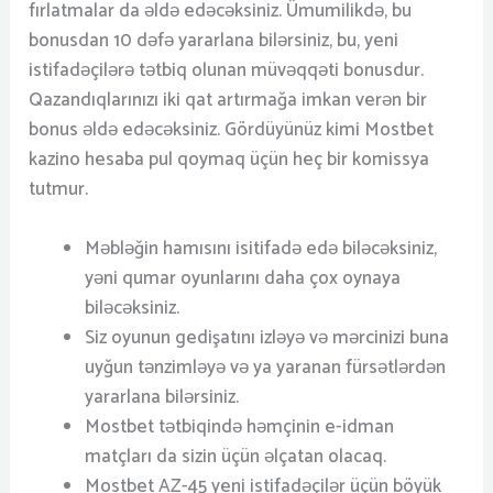
fırlatmalar da əldə edəcəksiniz. Ümumilikdə, bu
bonusdan 10 dəfə yararlana bilərsiniz, bu, yeni
istifadəçilərə tətbiq olunan müvəqqəti bonusdur.
Qazandıqlarınızı iki qat artırmağa imkan verən bir
bonus əldə edəcəksiniz. Gördüyünüz kimi Mostbet
kazino hesaba pul qoymaq üçün heç bir komissya
tutmur.
Məbləğin hamısını isitifadə edə biləcəksiniz,
yəni qumar oyunlarını daha çox oynaya
biləcəksiniz.
Siz oyunun gedişatını izləyə və mərcinizi buna
uyğun tənzimləyə və ya yaranan fürsətlərdən
yararlana bilərsiniz.
Mostbet tətbiqində həmçinin e-idman
matçları da sizin üçün əlçatan olacaq.
Mostbet AZ-45 yeni istifadəçilər üçün böyük