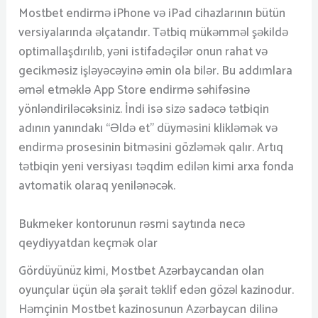
Mostbet endirmə iPhone və iPad cihazlarının bütün
versiyalarında əlçatandır. Tətbiq mükəmməl şəkildə
optimallaşdırılıb, yəni istifadəçilər onun rahat və
gecikməsiz işləyəcəyinə əmin ola bilər. Bu addımlara
əməl etməklə App Store endirmə səhifəsinə
yönləndiriləcəksiniz. İndi isə sizə sadəcə tətbiqin
adının yanındakı “Əldə et” düyməsini klikləmək və
endirmə prosesinin bitməsini gözləmək qalır. Artıq
tətbiqin yeni versiyası təqdim edilən kimi arxa fonda
avtomatik olaraq yenilənəcək.
Bukmeker kontorunun rəsmi saytında necə
qeydiyyatdan keçmək olar
Gördüyünüz kimi, Mostbet Azərbaycandan olan
oyunçular üçün əla şərait təklif edən gözəl kazinodur.
Həmçinin Mostbet kazinosunun Azərbaycan dilinə