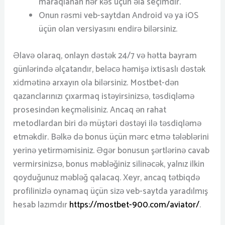
maraqlanan hər kəs üçün əla seçimdir.
Onun rəsmi veb-saytdan Android və ya iOS
üçün olan versiyasını endirə bilərsiniz.
Əlavə olaraq, onlayn dəstək 24/7 və hətta bayram
günlərində əlçatandır, beləcə həmişə ixtisaslı dəstək
xidmətinə arxayın ola bilərsiniz. Mostbet-dən
qazanclarınızı çıxarmaq istəyirsinizsə, təsdiqləmə
prosesindən keçməlisiniz. Ancaq ən rahat
metodlardan biri də müştəri dəstəyi ilə təsdiqləmə
etməkdir. Bəlkə də bonus üçün mərc etmə tələblərini
yerinə yetirməmisiniz. Əgər bonusun şərtlərinə cavab
vermirsinizsə, bonus məbləğiniz silinəcək, yalnız ilkin
qoyduğunuz məbləğ qalacaq. Xeyr, ancaq tətbiqdə
profilinizlə oynamaq üçün sizə veb-saytda yaradılmış
hesab lazımdır
https://mostbet-900.com/aviator/
.