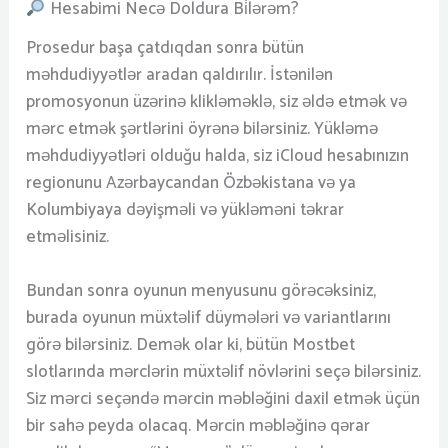
Hesabimi Necə Doldura Bi̇lərəm?
Prosedur başa çatdıqdan sonra bütün
məhdudiyyətlər aradan qaldırılır. İstənilən
promosyonun üzərinə klikləməklə, siz əldə etmək və
mərc etmək şərtlərini öyrənə bilərsiniz. Yükləmə
məhdudiyyətləri olduğu halda, siz iCloud hesabınızın
regionunu Azərbaycandan Özbəkistana və ya
Kolumbiyaya dəyişməli və yükləməni təkrar
etməlisiniz.
Bundan sonra oyunun menyusunu görəcəksiniz,
burada oyunun müxtəlif düymələri və variantlarını
görə bilərsiniz. Demək olar ki, bütün Mostbet
slotlarında mərclərin müxtəlif növlərini seçə bilərsiniz.
Siz mərci seçəndə mərcin məbləğini daxil etmək üçün
bir sahə peyda olacaq. Mərcin məbləğinə qərar