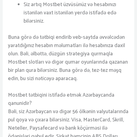
Siz artıq Mostbet üzvüsünüz və hesabınızı
istənilən vaxt istənilən yerdə istifadə edə
bilərsiniz.
Buna görə də tətbiqi endirib veb-saytda əvvəlcədən
yaratdığınız hesabın məlumatları ilə hesabınıza daxil
olun. Bəli, əlbəttə, düzgün strategiya qurmaqla
Mostbet slotları və digər qumar oyunlarında qazanan
bir plan qura bilərsiniz. Buna görə də, tez-tez məşq
edin, bu sizi nəticəyə aparacaq.
Mostbet tətbiqini istifadə etmək Azərbaycanda
qanunidir?
Bəli, siz Azərbaycan və digər 56 ölkənin valyutalarında
pul qoya və çıxara bilərsiniz. Visa, MasterCard, Skrill,
Neteller, Paysafecard və bank köçürməsi ilə
ödənişləri qəbul edir. Şirkət həmçinin ABŞ Dolları