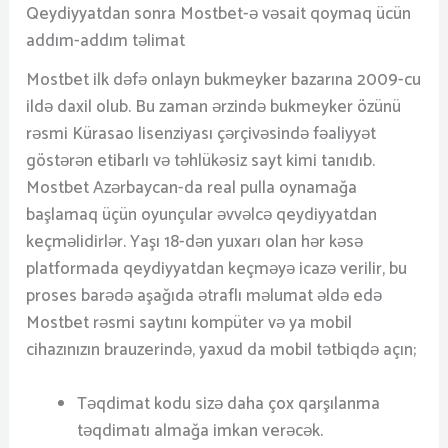
Qeydiyyatdan sonra Mostbet-ə vəsait qoymaq ücün
addım-addım təlimat
Mostbet ilk dəfə onlayn bukmeyker bazarına 2009-cu
ildə daxil olub. Bu zaman ərzində bukmeyker özünü
rəsmi Kürasao lisenziyası çərçivəsində fəaliyyət
göstərən etibarlı və təhlükəsiz sayt kimi tanıdıb.
Mostbet Azərbaycan-da real pulla oynamağa
başlamaq üçün oyunçular əvvəlcə qeydiyyatdan
keçməlidirlər. Yaşı 18-dən yuxarı olan hər kəsə
platformada qeydiyyatdan keçməyə icazə verilir, bu
proses barədə aşağıda ətraflı məlumat əldə edə
Mostbet rəsmi saytını kompüter və ya mobil
cihazınızın brauzerində, yaxud da mobil tətbiqdə açın;
Təqdimat kodu sizə daha çox qarşılanma
təqdimatı almağa imkan verəcək.