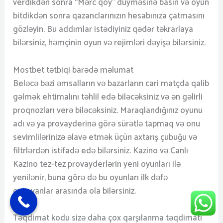
verdikdən sonra “Mərc qoy” düyməsinə basın və oyun
bitdikdən sonra qazanclarınızın hesabınıza çatmasını
gözləyin. Bu addımlar istədiyiniz qədər təkrarlaya
bilərsiniz, həmçinin oyun və rejimləri dəyişə bilərsiniz.
Mostbet tətbiqi barədə məlumat
Beləcə bəzi əmsalların və bazarların cari matçda qalib
gəlmək ehtimalını təhlil edə biləcəksiniz və ən gəlirli
proqnozları verə biləcəksiniz. Maraqlandığınız oyunu
adı və ya provayderinə görə sürətlə tapmaq və onu
sevimlilərinizə əlavə etmək üçün axtarış çubuğu və
filtrlərdən istifadə edə bilərsiniz. Kazino və Canlı
Kazino tez-tez provayderlərin yeni oyunları ilə
yenilənir, buna görə də bu oyunları ilk dəfə
oynayanlar arasında ola bilərsiniz.
Təqdimat kodu sizə daha çox qarşılanma təqdimatı