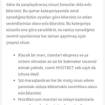
daha da yaxşılaşdıracaq xüsusi bonuslar əldə edə
bilərsiniz. Bu qumar kateqoriyasında əvvəl
oynadığınız bütün oyunları görə bilərsiniz və onları
sevimlilərinizə əlavə edə bilərsiniz. Bu kateqoriya
xüsusilə ona görə yaradılıb ki, nə vaxtsa oynadığınız
sevimli oyunlarınıza hər zaman qayıtmaq üçün
çıxışınız olsun.
Klassik bir mərc, standart ekspress və ya
sistem olmadan ən azı bir bukmeker təsəvvür
etmək çətindir, rəsmi MOSTBET veb saytı da
istisna deyil.
Sizi maraqlandıran hər bir matçı onun adının
yanındakı ulduza klikləməklə sevimlilərə əlavə
edə bilərsiniz.
MostBet.com mərcləri və onlayn kazinolarla