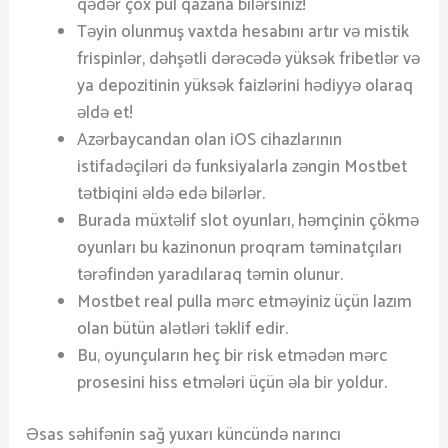
qədər çox pul qazana bilərsiniz!
Təyin olunmuş vaxtda hesabını artır və mistik
frispinlər, dəhşətli dərəcədə yüksək fribetlər və
ya depozitinin yüksək faizlərini hədiyyə olaraq
əldə et!
Azərbaycandan olan iOS cihazlarının
istifadəçiləri də funksiyalarla zəngin Mostbet
tətbiqini əldə edə bilərlər.
Burada müxtəlif slot oyunları, həmçinin çökmə
oyunları bu kazinonun proqram təminatçıları
tərəfindən yaradılaraq təmin olunur.
Mostbet real pulla mərc etməyiniz üçün lazım
olan bütün alətləri təklif edir.
Bu, oyunçuların heç bir risk etmədən mərc
prosesini hiss etmələri üçün əla bir yoldur.
Əsas səhifənin sağ yuxarı küncündə narıncı