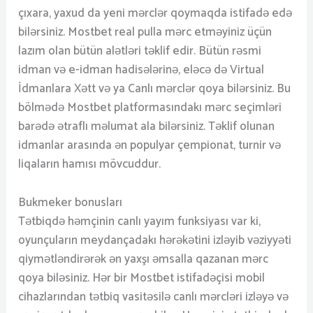
çıxara, yaxud da yeni mərclər qoymaqda istifadə edə
bilərsiniz. Mostbet real pulla mərc etməyiniz üçün
lazım olan bütün alətləri təklif edir. Bütün rəsmi
idman və e-idman hadisələrinə, eləcə də Virtual
İdmanlara Xətt və ya Canlı mərclər qoya bilərsiniz. Bu
bölmədə Mostbet platformasındakı mərc seçimləri
barədə ətraflı məlumat ala bilərsiniz. Təklif olunan
idmanlar arasında ən populyar çempionat, turnir və
liqaların hamısı mövcuddur.
Bukmeker bonusları
Tətbiqdə həmçinin canlı yayım funksiyası var ki,
oyunçuların meydançadakı hərəkətini izləyib vəziyyəti
qiymətləndirərək ən yaxşı əmsalla qazanan mərc
qoya biləsiniz. Hər bir Mostbet istifadəçisi mobil
cihazlarından tətbiq vasitəsilə canlı mərcləri izləyə və