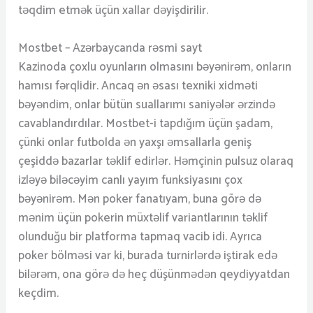
təqdim etmək üçün xallar dəyişdirilir.
Mostbet – Azərbaycanda rəsmi sayt
Kazinoda çoxlu oyunların olmasını bəyənirəm, onların
hamısı fərqlidir. Ancaq ən əsası texniki xidməti
bəyəndim, onlar bütün suallarımı saniyələr ərzində
cavablandırdılar. Mostbet-i tapdığım üçün şadam,
çünki onlar futbolda ən yaxşı əmsallarla geniş
çeşiddə bazarlar təklif edirlər. Həmçinin pulsuz olaraq
izləyə biləcəyim canlı yayım funksiyasını çox
bəyənirəm. Mən poker fanatıyam, buna görə də
mənim üçün pokerin müxtəlif variantlarının təklif
olunduğu bir platforma tapmaq vacib idi. Ayrıca
poker bölməsi var ki, burada turnirlərdə iştirak edə
bilərəm, ona görə də heç düşünmədən qeydiyyatdan
keçdim.