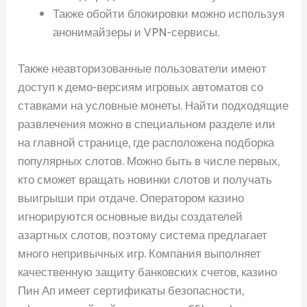
Также обойти блокировки можно используя
анонимайзеры и VPN-сервисы.
Также неавторизованные пользователи имеют
доступ к демо-версиям игровых автоматов со
ставками на условные монеты. Найти подходящие
развлечения можно в специальном разделе или
на главной странице, где расположена подборка
популярных слотов. Можно быть в числе первых,
кто сможет вращать новинки слотов и получать
выигрыши при отдаче. Оператором казино
игнорируются основные виды создателей
азартных слотов, поэтому система предлагает
много непривычных игр. Компания выполняет
качественную защиту банковских счетов, казино
Пин Ап имеет сертификаты безопасности,