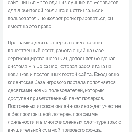
сайт Пин Ап – это один из лучших веб-сервисов
для любителей геблинга и беттинга. Если
пользователь не желает регистрироваться, он
имеет на это право.
Программа для партнеров нашего казино
Качественный софт, работающий на базе
сертифицированного ГСЧ, дополняет бонусная
система Pin Up casino, которая рассчитана на
новичков и постоянных гостей сайта. Ежедневно
клиентская база игрового портала пополняется
десятками новых пользователей, которым
доступен приветственный пакет подарков.
Постоянных игроков онлайн-казино ждет участие
в беспроигрышной лотерее, программе
лояльности и в многочисленных слот-турнирах с
внушительной суммой призового фонда.