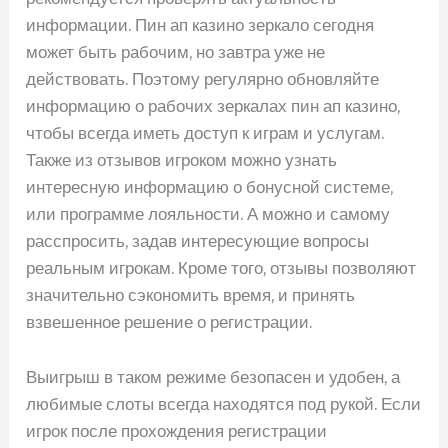
информации. Пин ап казино зеркало сегодня
может быть рабочим, но завтра уже не
действовать. Поэтому регулярно обновляйте
информацию о рабочих зеркалах пин ап казино,
чтобы всегда иметь доступ к играм и услугам.
Также из отзывов игроком можно узнать
интересную информацию о бонусной системе,
или программе лояльности. А можно и самому
расспросить, задав интересующие вопросы
реальным игрокам. Кроме того, отзывы позволяют
значительно сэкономить время, и принять
взвешенное решение о регистрации.
Выигрыш в таком режиме безопасен и удобен, а
любимые слоты всегда находятся под рукой. Если
игрок после прохождения регистрации