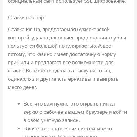
официальный сайт использует SSL шифрование.
Ставки на спорт
Ставка Pin Up, предлагаемая букмекерской
конторой, удачно дополняет предложения клуба и
пользуется большой популярностью. А все
потому, что казино имеет достаточную норму
прибыли и предлагает все возможности для
ставок. Вы можете сделать ставку на тотал,
одинар, 1х2 и другие альтернативы и выиграть
много денег.
Все, что вам нужно, это открыть пин ап
зеркало рабочее в вашем браузере и войти
в свою учетную запись.
В качестве платежных систем можно
использовать банковские карты,