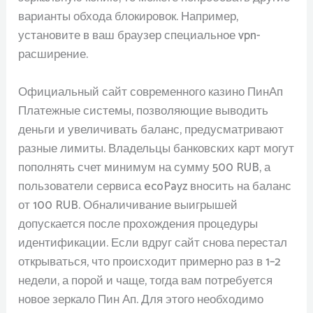
варианты обхода блокировок. Например,
установите в ваш браузер специальное vpn-
расширение.
Официальный сайт современного казино ПинАп
Платежные системы, позволяющие выводить
деньги и увеличивать баланс, предусматривают
разные лимиты. Владельцы банковских карт могут
пополнять счет минимум на сумму 500 RUB, а
пользователи сервиса ecoPayz вносить на баланс
от 100 RUB. Обналичивание выигрышей
допускается после прохождения процедуры
идентификации. Если вдруг сайт снова перестал
открываться, что происходит примерно раз в 1–2
недели, а порой и чаще, тогда вам потребуется
новое зеркало Пин Ап. Для этого необходимо