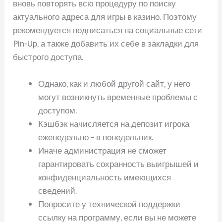
вновь повторять всю процедуру по поиску
актуального адреса для игры в казино. Поэтому
рекомендуется подписаться на социальные сети
Pin-Up, а также добавить их себе в закладки для
быстрого доступа.
Однако, как и любой другой сайт, у него
могут возникнуть временные проблемы с
доступом.
Кэшбэк начисляется на депозит игрока
еженедельно – в понедельник.
Иначе администрация не сможет
гарантировать сохранность выигрышей и
конфиденциальность имеющихся
сведений.
Попросите у технической поддержки
ссылку на программу, если вы не можете