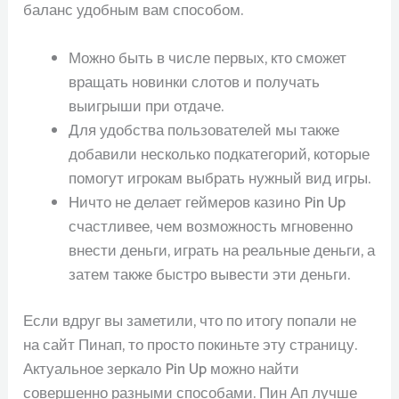
баланс удобным вам способом.
Можно быть в числе первых, кто сможет
вращать новинки слотов и получать
выигрыши при отдаче.
Для удобства пользователей мы также
добавили несколько подкатегорий, которые
помогут игрокам выбрать нужный вид игры.
Ничто не делает геймеров казино Pin Up
счастливее, чем возможность мгновенно
внести деньги, играть на реальные деньги, а
затем также быстро вывести эти деньги.
Если вдруг вы заметили, что по итогу попали не
на сайт Пинап, то просто покиньте эту страницу.
Актуальное зеркало Pin Up можно найти
совершенно разными способами. Пин Ап лучше