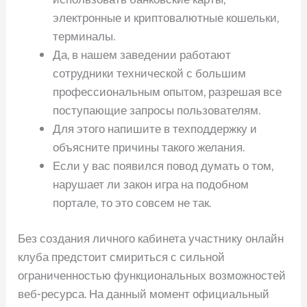
электронные и криптовалютные кошельки,
терминалы.
Да, в нашем заведении работают
сотрудники технической с большим
профессиональным опытом, разрешая все
поступающие запросы пользователям.
Для этого напишите в техподдержку и
объясните причины такого желания.
Если у вас появился повод думать о том,
нарушает ли закон игра на подобном
портале, то это совсем не так.
Без создания личного кабинета участнику онлайн
клуба предстоит смириться с сильной
ограниченностью функциональных возможностей
веб-ресурса. На данный момент официальный