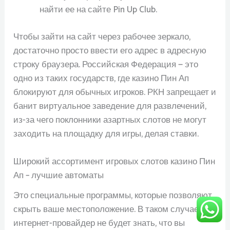
найти ее на сайте Pin Up Club.
Чтобы зайти на сайт через рабочее зеркало,
достаточно просто ввести его адрес в адресную
строку браузера. Российская Федерация — это
одно из таких государств, где казино Пин Ап
блокируют для обычных игроков. РКН запрещает и
банит виртуальное заведение для развлечений,
из-за чего поклонники азартных слотов не могут
заходить на площадку для игры, делая ставки.
Широкий ассортимент игровых слотов казино Пин
Ап – лучшие автоматы
Это специальные программы, которые позволяют
скрыть ваше местоположение. В таком случае
интернет-провайдер не будет знать, что вы