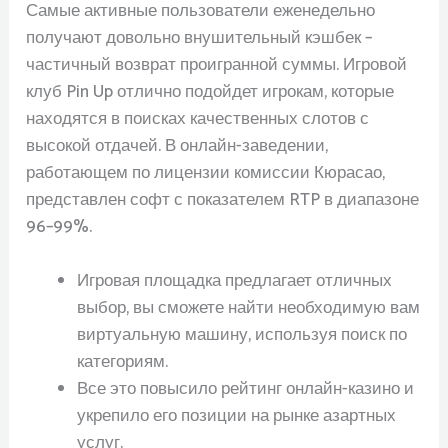
Самые активные пользователи еженедельно
получают довольно внушительный кэшбек –
частичный возврат проигранной суммы. Игровой
клуб Pin Up отлично подойдет игрокам, которые
находятся в поисках качественных слотов с
высокой отдачей. В онлайн-заведении,
работающем по лицензии комиссии Кюрасао,
представлен софт с показателем RTP в диапазоне
96–99%.
Игровая площадка предлагает отличных
выбор, вы сможете найти необходимую вам
виртуальную машину, используя поиск по
категориям.
Все это повысило рейтинг онлайн-казино и
укрепило его позиции на рынке азартных
услуг.