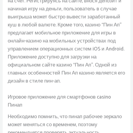
на счет. Регистрируясь на сайте, внося депозит и
начиная игру на деньги, пользователь в случае
выигрыша может быстро вывести заработанный
куш в любой валюте. Кроме того, казино “Пин Ап”
предлагает мобильное приложение для игры в
онлайн-казино на мобильных устройствах под
управлением операционных систем iOS и Android.
Приложение доступно для загрузки на
официальном сайте казино “Пин Ап”. Одной из
главных особенностей Пин Ап казино является его
дизайн в стиле пин-ап.
Игровое приложение для смартфонов casino
Пинап
Необходимо помнить, что пинап рабочее зеркало
может меняться со временем, поэтому
рекомендуется проверять актуальность