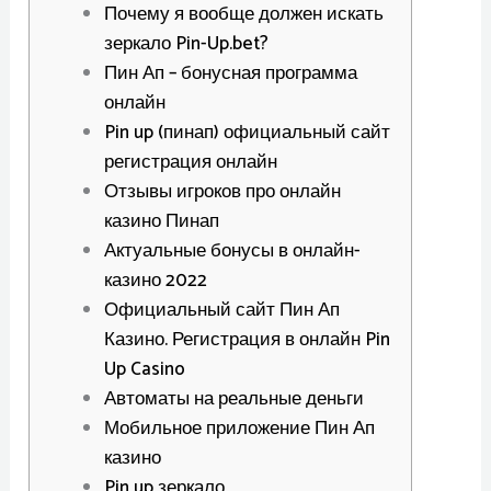
Почему я вообще должен искать
зеркало Pin-Up.bet?
Пин Ап – бонусная программа
онлайн
Pin up (пинап) официальный сайт
регистрация онлайн
Отзывы игроков про онлайн
казино Пинап
Актуальные бонусы в онлайн-
казино 2022
Официальный сайт Пин Ап
Казино. Регистрация в онлайн Pin
Up Casino
Автоматы на реальные деньги
Мобильное приложение Пин Ап
казино
Pin up зеркало